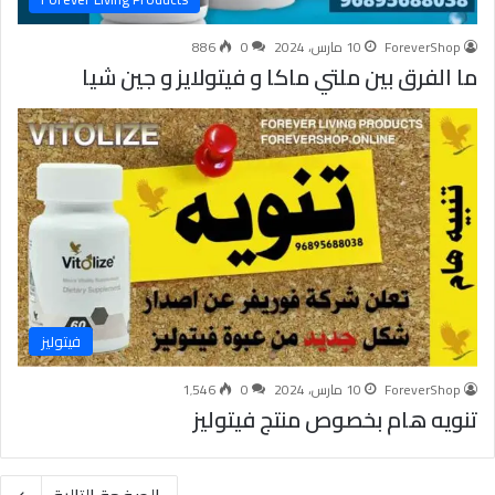
ForeverShop
10 مارس، 2024
0
886
ما الفرق بين ملتي ماكا و فيتولايز و جين شيا
فيتوليز
ForeverShop
10 مارس، 2024
0
1٬546
تنويه هام بخصوص منتج فيتوليز