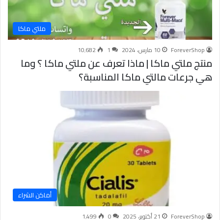
ملتي ماكا
ForeverShop
10 مارس، 2024
1
10٬682
منتج ملتي ماكا | ماذا تعرف عن ملتي ماكا ؟ وما
هي جرعات مالتي ماكا المناسبة؟
أماكن الشراء
ForeverShop
21 أكتوبر، 2025
0
1٬499