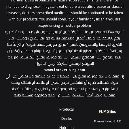
intended to diagnose, mitigate, treat or cure a specific disease or class of
diseases, doctors prescribed medicines should be continued to be taken
with our products, You should consult your family physician if you are
experiencing a medical problem.
تنـويه
: هذا الموقع من ملك لشركة فوريفر ليفينج شوب ش.م.ح - رخصة تجارية
رقم 99380، نحن وكلاء أعمال ومبيعات شركة فوريفر لبفينج برودكتس في
الشرق الاوسط والمعروفين باسم " فريق فوريفر ليفينج شوب" وإلتزاماً منا
بسياسة الشركة والمعايير الاخلاقية والمهنية للبيع المباشر فنود أن نؤكد بأن
هذا الموقع ليس الموقع الرسمي لشركة فوريفر ليفينج الأمريكية، ولزيارة
الموقع الرسمي للشركة يرجي الدخول
www.foreverliving.com
​إن منتجات شركة فوريفر ليفيج هي مكملات غذائية طبيعية ولا تحتوي علي أي
مواد كيميائية ضارة أو لتشخيص مرض معين أو علاجه أو شفائه ويجب
الإستمرار في استخدام الادوية الموصوفة من الطبيب في حالة استخدام
منتجاتنا، ويجب أيضاً استشارة الطبيب في حالة مواجهة مشكلة طبية
Products
FLP Sites
Drinks
Forever Living (USA)
Nutrition