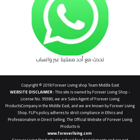
تحدث مع أحد ممثلينا عبر واتساب
62b
0627
1
Copyright © 2018 Forever Living shop Team Middle East
0627u0628
WEBSITE DISCLAIMER
: This site is owned by Forever Living Shop -
License No. 99380, we are Sales Agent of Forever Living
ProductsCompany in the Middle East, and we are known by Forever Living
Shop. FLP's policy adheres to strict compliance in Ethics and
Professionalism in Direct Selling. The Official Website of Forever Living
Products is
www.foreverliving.com
​
Forever Living Products are natural food supplements and are not