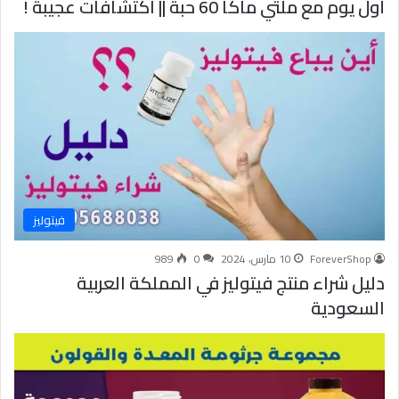
أول يوم مع ملتي ماكا 60 حبة || اكتشافات عجيبة !
فيتوليز
ForeverShop
10 مارس، 2024
0
989
دليل شراء منتج فيتوليز في المملكة العربية
السعودية