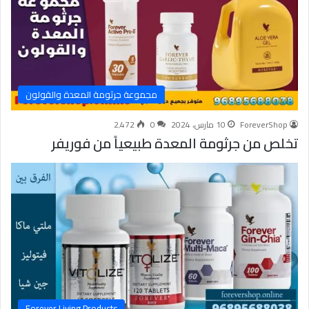
مجموعة جرثومة المعدة والقولون
ForeverShop
10 مارس، 2024
0
2٬472
تخلص من جرثومة المعدة طبيعياً من فوريفر
Forever Living Products