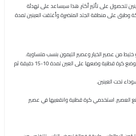
نين للحصول على تأثير أكثر. هذا سيساعد على تهدئة
ميكة وطبق على منطقة الجلد المتضررة وأغلقت العينين لمدة
 خليط من عصير الخيار وعصير الليمون بنسب متساوية.
ضعيه على الجلد المصاب باستخدام كرة قطنية أو قم بوضع كرة قطنية وضعها على العين لمدة 10-15 دقيقة ثم
وداء تحت العينين.
هم لصنع العصير. استخدمي كرة قطنية وانقعيها في عصير