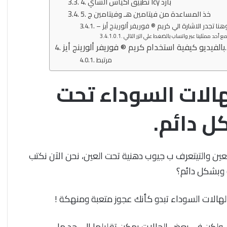
4. تطبيق أكياس الشاي Icy بارد
5. خذ المساعدة من فيتامين هـ وفيتامين ج
 وهنا تجدر الاشارة الي كريم ® فوريفر ألورينج أيز
بالفيديو كيفية استخدام كريم ® فوريفر ألورينج أيز.
مرتبط
الات السوداء تحت
ل دائم.
عين والتيتعرف ب جيوب دهنية تحت العين، نحن الآن نكتب
 وبشكل دائم؟
الهالات السوداء تبدو كأنك عجوز متعبة ومنهكة !
، ولكن في بعض الحالات يمكن تقليلها إلى حد ما.