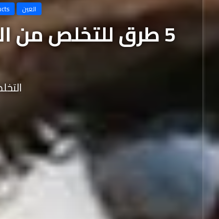
العين
ucts
5 طرق للتخلص من ال
التخل