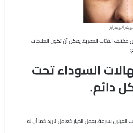
عودية ودول
10 مارس، 2024
فيتوليز و سرعة القذف | المنتج الأصلي
يفر ألورينج أيز
 مختلف الفئات العمرية. يمكن أن تكون العلاجات
:
هالات السوداء تحت
ل دائم.
العينين بسرعة. يعمل الخيار كعامل تبريد كما أن له