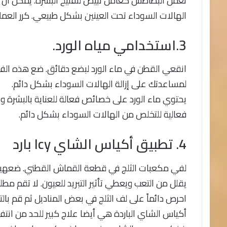
تعمل البطاطس كعامل تبيض لتفتيح البشرة. يمكن أن
الهالات السوداء تحت العينين بشكل طبيعي. كرر العملية 3-4 مرات في الأسب
3.استخدامي مياه الورد.
لمساعدتك على إزالة الهالات السوداء بشكل دائم.
يحتوي ماء الورد على خصائص فعالة للعناية بالبشرة وي
فعالية للتخلص من الهالات السوداء بشكل دائم.
4. تطبيق أكياس الشاي Icy بارد
لفي مكعبات الثلج في قطعة القماش القطني. ضعهيا 
يقلل من التعب ويعطي تأثير التبريد للعيون. لا تقم مطلق
احرص دائماً على لف الثلج في بعض المناديل ثم قم بال
أكياس الشاي الباردة هي أيضا علاج كبير للحد من انتفاخ