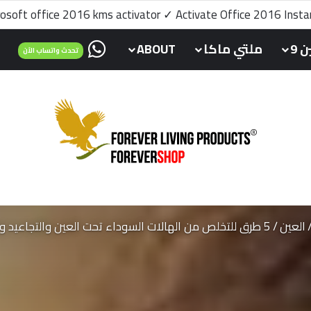
rosoft office 2016 kms activator ✓ Activate Office 2016 Inst
تحدث واتساب م
 9
ملتي ماكا
ABOUT
تحدث واتساب الآن
العين
/
5 طرق للتخلص من الهالات السوداء تحت العين والتجاعيد وبشكل دائم.