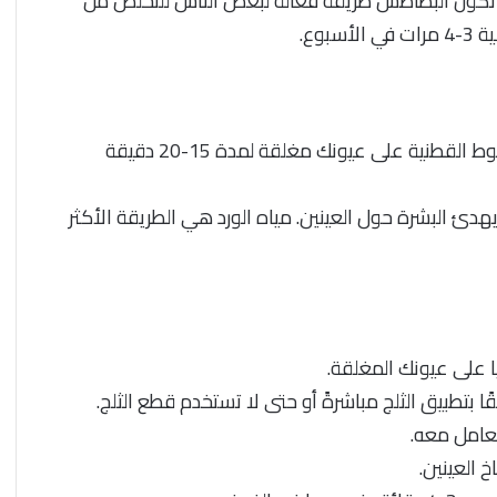
 تكون البطاطس طريقة فعالة لبعض الناس للتخلص من
وع.
انقعي القطن في ماء الورد لبضع دقائق. ضع هذه الفوط القطنية على عيونك مغلقة لمدة 15-20 دقيقة
هدئ البشرة حول العينين. مياه الورد هي الطريقة الأكثر
على عيونك المغلقة.
ًا بتطبيق الثلج مباشرةً أو حتى لا تستخدم قطع الثلج.
تعامل معه.
 العينين.