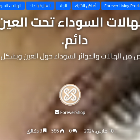
Forever Living Prod
أماكن الشراء
الجلد
العناية بالجلد
الهالات السو
هالات السوداء تحت العين
دائم.
ص من الهالات والدوائر السوداء حول العين وبشكل د
أرسل
ForeverShop
بريدا
إلكترونيا
10 مارس، 2024
0
586
3 دقائق