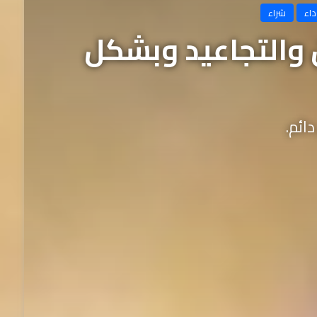
داء
شراء
 والتجاعيد وبشكل
ائم.