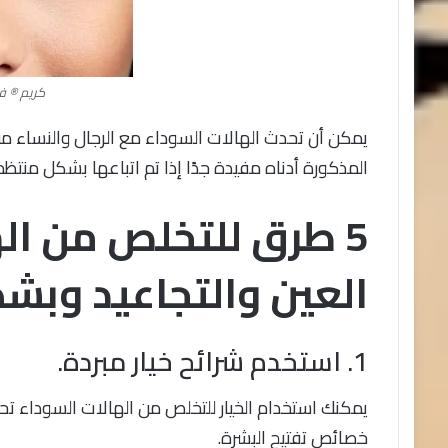
شراء ملتي ماكا في الس
البيع
ي ماكا في النهدي
الخليج أماكن البيع
كريم ® فور
يمكن أن تحدث الهالات السوداء مع الرجال والنساء من
المذكورة أدناه مفيدة جدًا إذا تم اتباعها بشكل منتظم
5 طرق للتخلص من ال
العين والتجاعيد وبشك
1. استخدم شرائح خيار مبردة.
يمكنك استخدام الخيار للتخلص من الهالات السوداء تحت 
خصائص تفتيح البشرة.