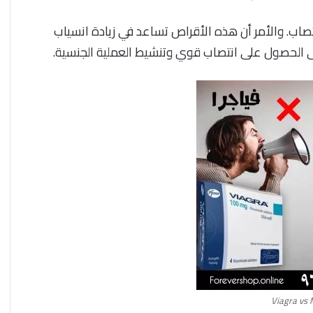
شراء
فيت
ملتي
و
. والأمر أن هذه الأقراص تساعد في زيادة انسياب
ماكا
سر
لى الحصول على انتصاب قوي وتنشيط العملية الجنسية.
في
ال
السعودية
|
ودول
الم
الخليج
الأ
أماكن
10 مارس، 2024
شراء ملتي ماكا في السعودية ودول
البيع
الخليج أماكن البيع
ف
Viagra vs