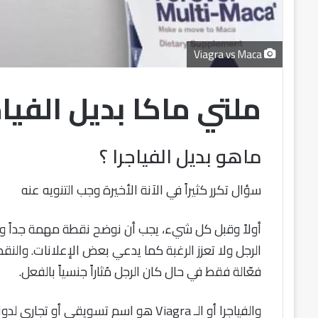
Viagra vs Maca
ملتي ماكا بديل الفياج
ماهو بديل الفياجرا ؟
سؤال تكرر كثيراً في الآنة الأخيرة وجب التنويه عنه
أولاً وقبل كل شيء، يجب أن نوضح نقطة مهمة جداً وهي
الرجل ولا تعزز الرغبة كما يدعي بعض الإعلانات. والن
فعّالة فقط في حال كان الرجل مُثاراً جنسياً بالفعل.
والفياجرا أو الـ Viagra هو اسم تسويقي أو تجاري لدواء سيلدينافيل Sildenafil.