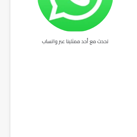
تحدث مع أحد ممثلينا عبر واتساب
fu062b
6u0627
631
3u0627u0628