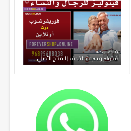
وليز
شراء
كلين
عة
9
قذف
في
السعودية
نتج
ودول
صلي
الخليج
10 مارس، 2024
9 مارس، 2024
يتوليز و سرعة القذف | المنتج الأصلي
شراء كلين 9 في السعودية ودول الخليج