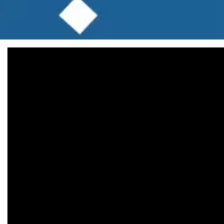
شراء
ملتي
ماكا
في
السعودية
ودول