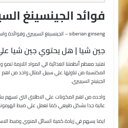
فوائد الجينسينغ السي
siberian ginseng – الجينسينغ السيبيري وفوائدة واستخداماته.
جين شيا | هل يحتوي جين شيا علي 
تفتيد معظم أنظمتنا الغذائية الي المواد اللازمة لنمو 
المكتسبة من تناولها علي سبيل المثال واحد من اهم ال
الجينينج السيبيري.
واحده من اهم المكونات علي الاطلاق التي تسهم بش
عالية جدا بشكل طبيعي كما تعمل علي ضبط الهرمونات 
ايضا يسهم في زيادة كمية السائل المنوي وضبط الاس