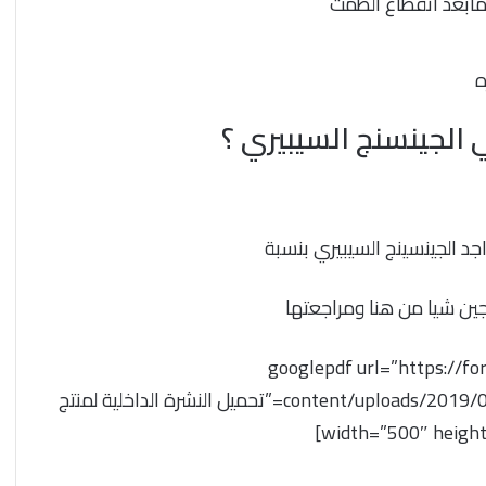
مابعد انقطاع الطمث
ه
الجينسنج السيبيري ؟
جد الجينسينج السيبيري بنسبة
ين شيا من هنا ومراجعتها
[googlepdf url=”https://f
content/uploads/2019/04/047_Forever_Gin_Chia_ENG.pdf” download=”تحميل النشرة الداخلية لمنتج