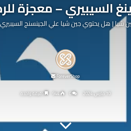
نغ السيبيري – معجزة للرج
ن شيا | هل يحتوي جين شيا علي الجينسنج السيبيري 
أرسل
ForeverShop
بريدا
إلكترونيا
10 مارس، 2024
0
944
دقيقة واحدة