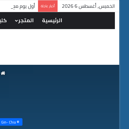
الخميس, أغسطس 6 2026
أول يوم مع ملتي ماكا 60 حبة || اكتشافا
أخبار عاجلة
الرئيسية
المتجر
كلين
ا
® Gin- Chia