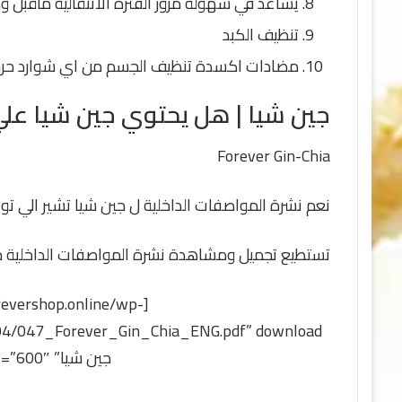
يساعد في سهولة مرور الفترة الانتقالية ماقبل و
تنظيف الكبد
مضادات اكسدة تنظيف الجسم من اي شوارد حر
جين شيا | هل يحتوي جين شيا علي 
Forever Gin-Chia
نعم نشرة المواصفات الداخلية ل جين شيا تشير الي توا
تستطيع تجميل ومشاهدة نشرة المواصفات الداخلية ج
orevershop.online/wp-
جين شيا” width=”500″ height=”600″]