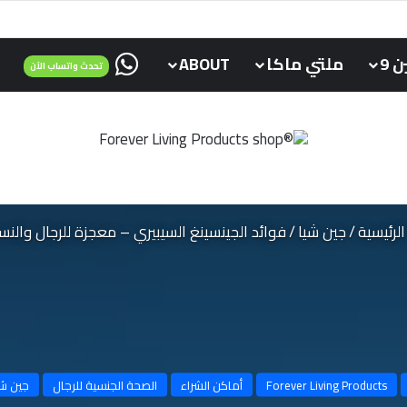
ت عجيبة !
تحدث واتساب م
 9
ملتي ماكا
ABOUT
تحدث واتساب الآن
لرئيسية
/
جين شيا
/
فوائد الجينسينغ السيبيري – معجزة للرجال والنس
Forever Living Products
أماكن الشراء
الصحة الجنسية للرجال
جين شي