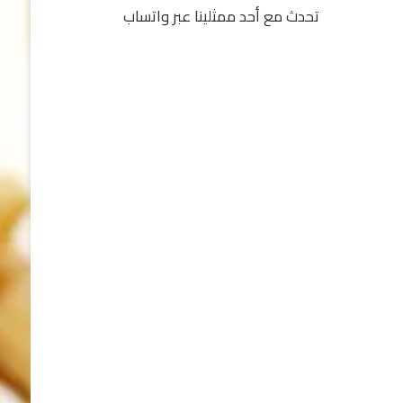
تحدث مع أحد ممثلينا عبر واتساب
fu062b
6u0627
631
3u0627u0628