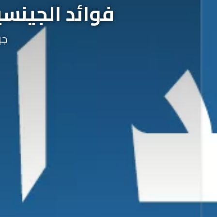
فوائد الجينسي
جي