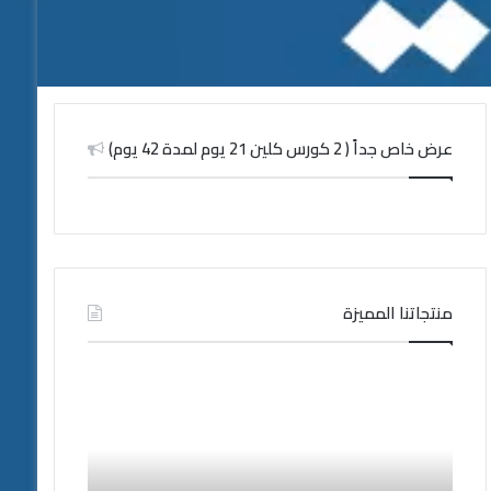
عرض خاص جداً ( 2 كورس كلين 21 يوم لمدة 42 يوم)
منتجاتنا المميزة
فيتوليز
شراء
و
كلين
سرعة
9
القذف
في
|
السعودية
المنتج
ودول