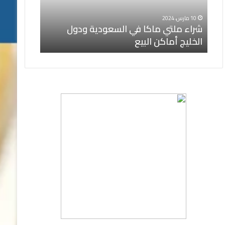
الأصلي
الخليج
10 مارس، 2024
9 مارس، 2024
فيتوليز و سرعة القذف | المنتج الأصلي
شراء كلين 9 في السعودية ودول ال