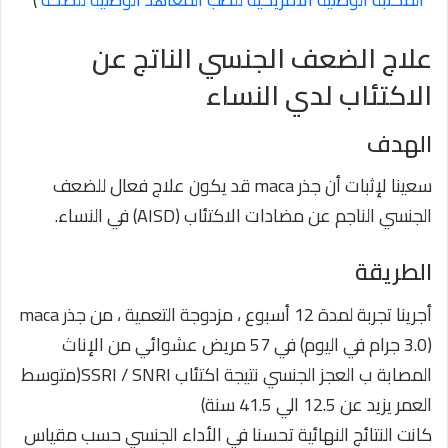
علاج الضعف الجنسي الناتج عن
الاكتئاب لدي النساء
الهدف
سعينا لإثبات أن جذر maca قد يكون علاج فعال للضعف
الجنسي الناجم عن مضادات الاكتئاب (AISD) في النساء.
الطريقة
أجرينا تجربة لمدة 12 أسبوع ، مزدوجة التعمية ، من جذر maca
(3.0 جرام في اليوم) في 57 مريض عشوائي من الإناث
المصابة ب العجز الجنسي نتيجة اكتئاب SSRI / SNRI(متوسط ​​
العمر يزيد عن 12.5 الي 41.5 سنة)
كانت النتائج النهائية تحسنا في الأداء الجنسي حسب مقياس