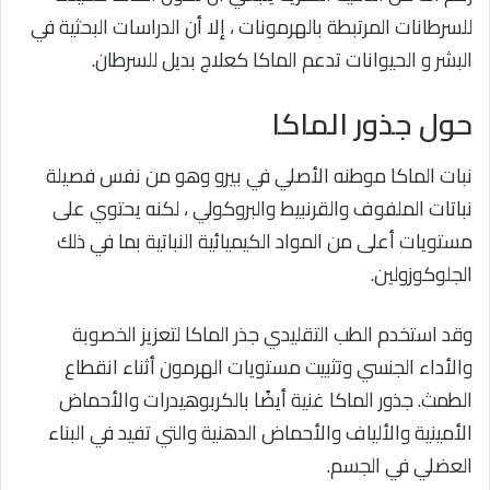
للسرطانات المرتبطة بالهرمونات ، إلا أن الدراسات البحثية في
البشر و الحيوانات تدعم الماكا كعلاج بديل للسرطان.
حول جذور الماكا
نبات الماکا موطنه الأصلي في بيرو وهو من نفس فصيلة
نباتات الملفوف والقرنبيط والبروكولي ، لكنه يحتوي على
مستويات أعلى من المواد الكيميائية النباتية بما في ذلك
الجلوكوزولين.
وقد استخدم الطب التقليدي جذر الماكا لتعزيز الخصوبة
والأداء الجنسي وتثبيت مستويات الهرمون أثناء انقطاع
الطمث.
جذور الماكا غنية أيضًا بالكربوهيدرات والأحماض
الأمينية والألياف والأحماض الدهنية والتي تفيد في البناء
العضلي في الجسم.