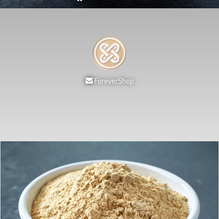
أرسل
ForeverShop
بريدا
إلكترونيا