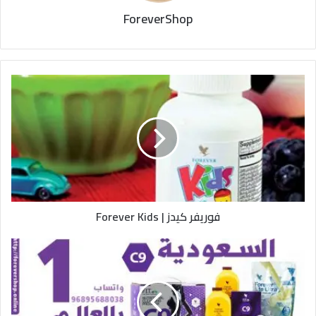
ForeverShop
فوريفر
كيدز
|
Forever
Kids
فوريفر كيدز | Forever Kids
شراء
كلين
9
في
السعودية