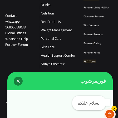
Drinks
Forever Living (USA)
Nutrition
Contact
Discover Forever
whatsapp
Bee Products
96895688038
The Journey
Weight Management
Global Offices
Forever Resorts
Personal Care
W
ha
t
sapp Help
Forever Forum
Forever
Giving
Skin Care
Forever Fotos
Health Support Combo
FLP Tools
Sonya Cosmatic
فوريفرشوب
COPYRIGHT © 2018 FOREVER LIVING SHOP ALL RIGHTS RESERVED.
Links count tool
Forevershop.online does not target the people of
continental Europe and Complyed with EU user consent policy EU Cookie
السلام عليكم
0
Law يمكنك التحدث مع خدمة عملاء ®Forever Living Products shop 2026