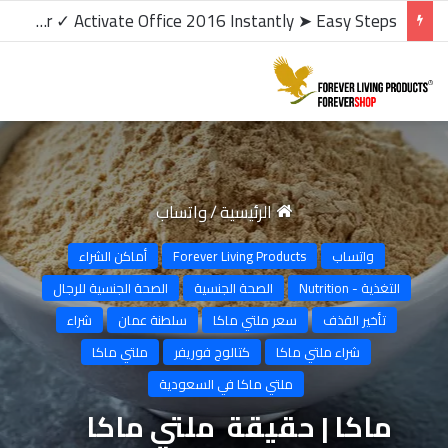
microsoft office 2016 kms activator ✓ Activate Office 2016 Instantly ➤ Easy Steps
الرئيسية
/
واتساب
واتساب
Forever Living Products
أماكن الشراء
التغذية - Nutrition
الصحة الجنسية
الصحة الجنسية للرجال
تأخير القذف
سعر ملتي ماكا
سلطنة عمان
شراء
شراء ملتي ماكا
كتالوج فوريفر
ملتي ماكا
ملتي ماكا في السعودية
ماكا | حقيقة ملتي ماكا