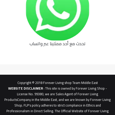
تحدث مع أحد ممثلينا عبر واتساب
62b
0627
1
0627u0628
Copyright © 2018 Forever Living shop Team Middle East
WEBSITE DISCLAIMER
: This site is owned by Forever Living Shop -
License No. 99380, we are Sales Agent of Forever Living
ProductsCompany in the Middle East, and we are known by Forever Living
Shop. FLP's policy adheres to strict compliance in Ethics and
Professionalism in Direct Selling. The Official Website of Forever Living