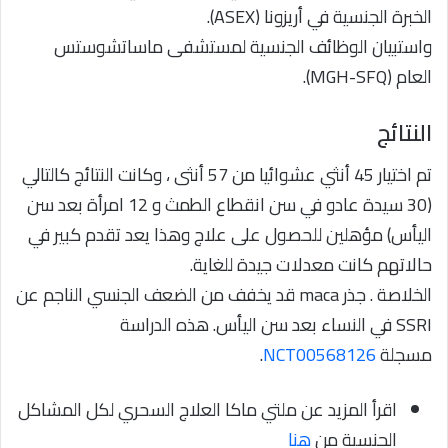
الخبرة الجنسية في أريزونا (ASEX).
واستبيان الوظائف الجنسية لمستشفى ماساتشوستس
العام (MGH-SFQ).
النتائج
تم اختيار 45 أنثي عشوائيا من 57 أنثى ، وكانت النتائج كالتالي
(30 سيدة عادو في سن انقطاع الطمث و 12 امرأة بعد سن
اليأس) مؤهلين للحصول على علاج وهذا يعد تقدم كبير في
حالاتهم كانت معدلات جيدة للغاية.
الخلاصة . جذر maca قد يخفف من الضعف الجنسي الناجم عن
SSRI في النساء بعد سن اليأس. هذه الدراسة
مسجلة
NCT00568126
.
اقرأ المزيد عن ملتي ماكا العلاج السحري لكل المشاكل
الجنسية من
هنا