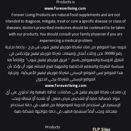
Products is
www.foreverliving.com
​
Forever Living Products are natural food supplements and are not
intended to diagnose, mitigate, treat or cure a specific disease or class of
diseases, doctors prescribed medicines should be continued to be taken
with our products, You should consult your family physician if you are
experiencing a medical problem.
تنـويه
: هذا الموقع من ملك لشركة فوريفر ليفينج شوب ش.م.ح - رخصة تجارية
رقم 99380، نحن وكلاء أعمال ومبيعات شركة فوريفر لبفينج برودكتس في
الشرق الاوسط والمعروفين باسم " فريق فوريفر ليفينج شوب" وإلتزاماً منا
بسياسة الشركة والمعايير الاخلاقية والمهنية للبيع المباشر فنود أن نؤكد بأن
هذا الموقع ليس الموقع الرسمي لشركة فوريفر ليفينج الأمريكية، ولزيارة
الموقع الرسمي للشركة يرجي الدخول
www.foreverliving.com
​إن منتجات شركة فوريفر ليفيج هي مكملات غذائية طبيعية ولا تحتوي علي أي
مواد كيميائية ضارة أو لتشخيص مرض معين أو علاجه أو شفائه ويجب
الإستمرار في استخدام الادوية الموصوفة من الطبيب في حالة استخدام
منتجاتنا، ويجب أيضاً استشارة الطبيب في حالة مواجهة مشكلة طبية
Products
FLP Sites