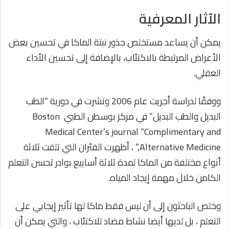
الآثار المعرفية
يمكن أن يساعد مستخلص جذور نبتة الماكا في تحسين بعض
الأعراض المرتبطة بالاكتئاب، بالإضافة إلى تحسين الأداء
العقلي.
ووفقًا لدراسة أجريت عام 2006 ونشرت في دورية “الطب
البديل والطب البديل” في مركز بوسطن الطبي Boston
Medical Center’s journal “Complimentary and
Alternative Medicine,” ، أظهرت الفئران التي تلقت ثلاثة
أنواع مختلفة من الماكا لمدة ثلاثة أسابيع بوادر تحسن التعلم
الكامن خلال مهمة إيجاد المياه.
وخلص الباحثون إلى أن ليس فقط ماكا لها تأثير إيجابي على
التعلم ، بل لديها أيضا نشاط مضاد للاكتئاب ، والتي يمكن أن