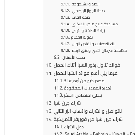
الجلد والشيخوخة
صحة الجهاز الهضمي
صحة القلب
مساعدة علاج مرض السكري
زيادة الطاقة والأيض
تقوية العظام
بناء العضلات وانقاص الوزن
مكافحة سرطان الثدي وعنق الرحم
صحة الأسنان
فوائد تناول بذور الشيا أثناء الحمل
فيما يلي أهم فوائد الشيا للحمل:
مصدر كبير من أوميغا 3
تجديد المغذيات المفقودة
يبطئ امتصاص السكر
شراء جين شيا
للتواصل والشراء واتساب الزر التالي
شراء جين شيا من فوريفر الأمريكية
دول الشراء
Saudi Arabia – Bahrain – Kuwait – Em