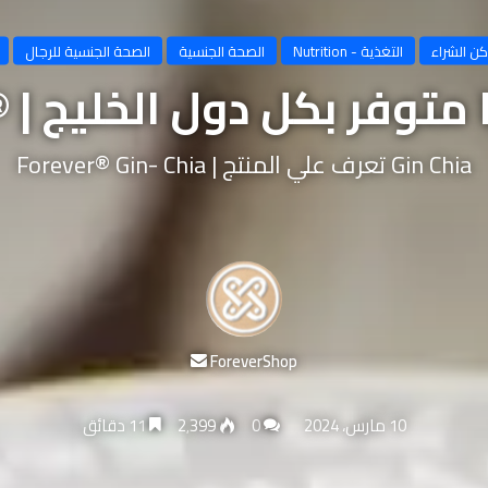
كن الشراء
التغذية - Nutrition
الصحة الجنسية
الصحة الجنسية للرجال
وفر بكل دول الخليج | ® in- Chia
Gin Chia تعرف علي المنتج | Forever® Gin- Chia
أرسل
ForeverShop
بريدا
إلكترونيا
10 مارس، 2024
0
2٬399
11 دقائق