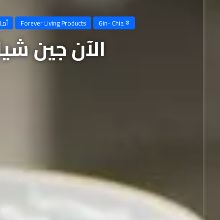
® Gin- Chia
Forever Living Products
أما
الآن جين شيا مت