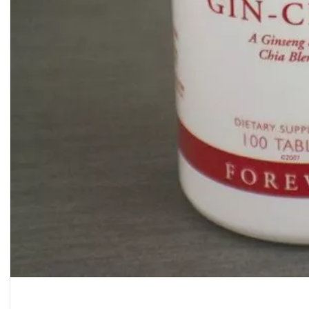
فيتوليز
و
سرعة
القذف
|
المنتج
الأصلي