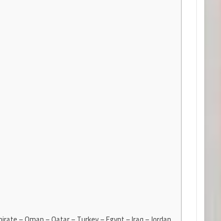
irate – Oman – Qatar – Turkey – Egypt – Iraq – Jordan