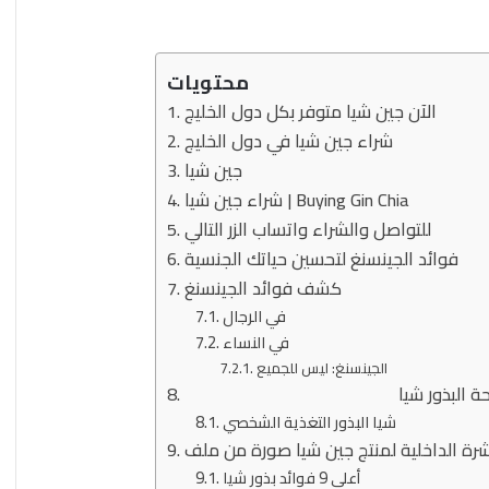
عودية ودول
10 مارس، 2024
فيتوليز و سرعة القذف | المنتج الأصلي
محتويات
الآن جين شيا متوفر بكل دول الخليج
شراء جين شيا في دول الخليج
جين شيا
شراء جين شيا | Buying Gin Chia
للتواصل والشراء واتساب الزر التالي
فوائد الجينسنغ لتحسين حياتك الجنسية
كشف فوائد الجينسنغ
في الرجال
في النساء
الجينسنغ: ليس للجميع
ة البذور شيا
شيا البذور التغذية الشخصي
أعلى 9 فوائد بذور شيا