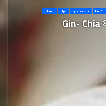
جين شيا
سلطنة عمان
شراء
واتساب
G