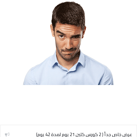
عرض خاص جداً ( 2 كورس كلين 21 يوم لمدة 42 يوم)