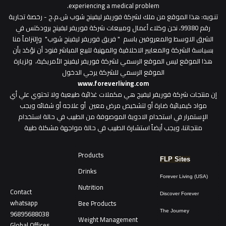
experiencing a medical problem.
تنـويه
: هذا الموقع من ملك لشركة فوريفر ليفينج شوب ش.م.ح - رخصة تجارية
رقم 99380، نحن وكلاء أعمال ومبيعات شركة فوريفر لبفينج برودكتس في
الشرق الاوسط والمعروفين باسم " فريق فوريفر ليفينج شوب" وإلتزاماً منا
بسياسة الشركة والمعايير الاخلاقية والمهنية للبيع المباشر فنود أن نؤكد بأن
هذا الموقع ليس الموقع الرسمي لشركة فوريفر ليفينج الأمريكية، ولزيارة
الموقع الرسمي للشركة يرجي الدخول
www.foreverliving.com
​إن منتجات شركة فوريفر ليفيج هي مكملات غذائية طبيعية ولا تحتوي علي أي
مواد كيميائية ضارة أو لتشخيص مرض معين أو علاجه أو شفائه ويجب
الإستمرار في استخدام الادوية الموصوفة من الطبيب في حالة استخدام
منتجاتنا، ويجب أيضاً استشارة الطبيب في حالة مواجهة مشكلة طبية
Products
FLP Sites
Drinks
Forever Living (USA)
Nutrition
Contact
Discover Forever
whatsapp
Bee Products
96895688038
The Journey
Weight Management
Global Offices