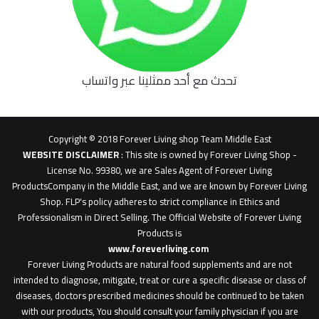
تحدث مع أحد ممثلينا عبر واتساب
62b
0627
1
Copyright © 2018 Forever Living shop Team Middle East
0627u0628
WEBSITE DISCLAIMER
: This site is owned by Forever Living Shop -
License No. 99380, we are Sales Agent of Forever Living
ProductsCompany in the Middle East, and we are known by Forever Living
Shop. FLP's policy adheres to strict compliance in Ethics and
Professionalism in Direct Selling. The Official Website of Forever Living
Products is
www.foreverliving.com
​
Forever Living Products are natural food supplements and are not
intended to diagnose, mitigate, treat or cure a specific disease or class of
diseases, doctors prescribed medicines should be continued to be taken
with our products, You should consult your family physician if you are