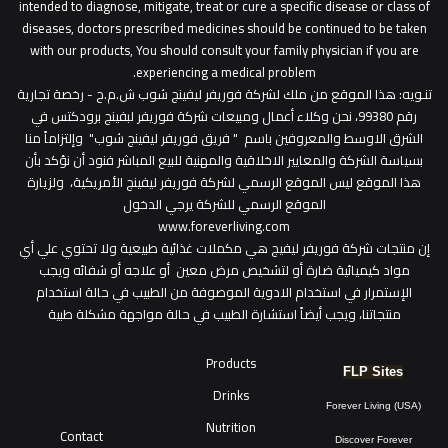
intended to diagnose, mitigate, treat or cure a specific disease or class of
diseases, doctors prescribed medicines should be continued to be taken
with our products, You should consult your family physician if you are
experiencing a medical problem.
تنـويه
: هذا الموقع من ملك لشركة فوريفر ليفينج شوب ش.م.ح - رخصة تجارية
رقم 99380، نحن وكلاء أعمال ومبيعات شركة فوريفر لبفينج برودكتس في
الشرق الاوسط والمعروفين باسم " فريق فوريفر ليفينج شوب" وإلتزاماً منا
بسياسة الشركة والمعايير الاخلاقية والمهنية للبيع المباشر فنود أن نؤكد بأن
هذا الموقع ليس الموقع الرسمي لشركة فوريفر ليفينج الأمريكية، ولزيارة
الموقع الرسمي للشركة يرجي الدخول
www.foreverliving.com
​إن منتجات شركة فوريفر ليفيج هي مكملات غذائية طبيعية ولا تحتوي علي أي
مواد كيميائية ضارة أو لتشخيص مرض معين أو علاجه أو شفائه ويجب
الإستمرار في استخدام الادوية الموصوفة من الطبيب في حالة استخدام
منتجاتنا، ويجب أيضاً استشارة الطبيب في حالة مواجهة مشكلة طبية
Products
FLP Sites
Drinks
Forever Living (USA)
Nutrition
Contact
Discover Forever