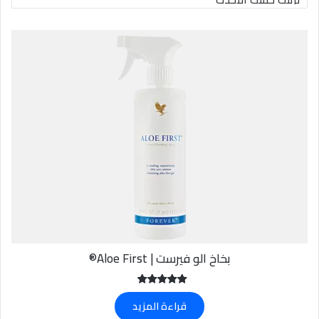
بخاخ الو فيرست | Aloe First®
تم التقييم
قراءة المزيد
5.00
من 5