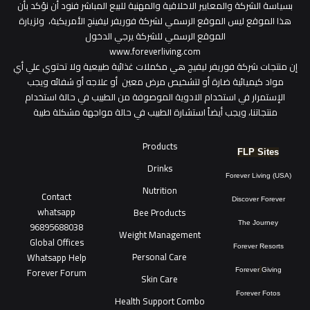
بسياسة الشركة والمعايير الاخلاقية والمهنية للبيع المباشر فنود أن نؤكد بأن
هذا الموقع ليس الموقع الرسمي لشركة فوريفر ليفينج الأمريكية، ولزيارة
الموقع الرسمي للشركة يرجي الدخول
www.foreverliving.com
​إن منتجات شركة فوريفر ليفيج هي مكملات غذائية طبيعية ولا تحتوي علي أي
مواد كيميائية ضارة أو لتشخيص مرض معين أو علاجه أو شفائه ويجب
الإستمرار في استخدام الادوية الموصوفة من الطبيب في حالة استخدام
منتجاتنا، ويجب أيضاً استشارة الطبيب في حالة مواجهة مشكلة طبية
Products
FLP Sites
Drinks
Forever Living (USA)
Nutrition
Contact
Discover Forever
whatsapp
Bee Products
96895688038
The Journey
Weight Management
Global Offices
Forever Resorts
Personal Care
W
ha
t
sapp Help
Forever Forum
Forever
Giving
Skin Care
Forever Fotos
Health Support Combo