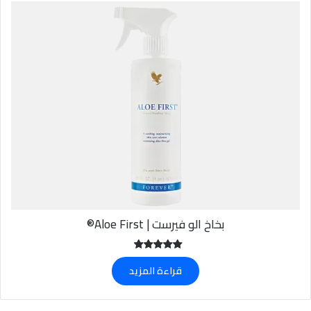
بخاخ الو فيرست | Aloe First®
تم التقييم
قراءة المزيد
5.00
من 5