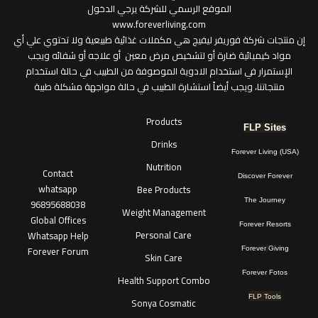
الموقع الرسمي للشركة يرجي الدخول
www.foreverliving.com
​إن منتجات شركة فوريفر ليفيج هي مكملات غذائية طبيعية ولا تحتوي علي أي
مواد كيميائية ضارة أو لتشخيص مرض معين أو علاجه أو شفائه ويجب
الإستمرار في استخدام الادوية الموصوفة من الطبيب في حالة استخدام
منتجاتنا، ويجب أيضاً استشارة الطبيب في حالة مواجهة مشكلة طبية
Products
FLP Sites
Drinks
Forever Living (USA)
Nutrition
Contact
Discover Forever
whatsapp
Bee Products
96895688038
The Journey
Weight Management
Global Offices
Forever Resorts
Personal Care
W
ha
t
sapp Help
Forever Forum
Forever
Giving
Skin Care
Forever Fotos
Health Support Combo
FLP Tools
Sonya Cosmatic
فوريفرشوب