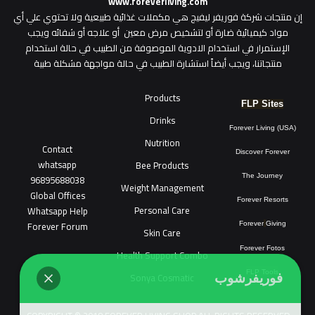
www.foreverliving.com
​إن منتجات شركة فوريفر ليفيج هي مكملات غذائية طبيعية ولا تحتوي علي أي
مواد كيميائية ضارة أو لتشخيص مرض معين أو علاجه أو شفائه ويجب
الإستمرار في استخدام الادوية الموصوفة من الطبيب في حالة استخدام
منتجاتنا، ويجب أيضاً استشارة الطبيب في حالة مواجهة مشكلة طبية
Products
FLP Sites
Drinks
Forever Living (USA)
Nutrition
Contact
Discover Forever
whatsapp
Bee Products
96895688038
The Journey
Weight Management
Global Offices
Forever Resorts
Personal Care
W
ha
t
sapp Help
Forever Forum
Forever
Giving
Skin Care
Forever Fotos
Health Support Combo
FLP Tools
Sonya Cosmatic
فوريفرشوب