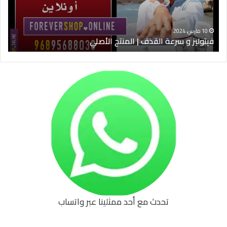
الأصلي
الخ
10 مارس، 2024
فيتوليز و سرعة القذف | المنتج الأصلي
شرا
تحدث مع أحد ممثلينا عبر واتساب
62b
0627