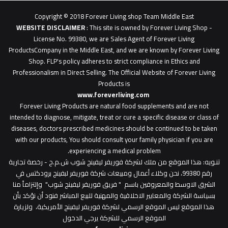
1
Copyright © 2018 Forever Living shop Team Middle East
0627u0628
WEBSITE DISCLAIMER
: This site is owned by Forever Living Shop -
License No. 99380, we are Sales Agent of Forever Living
ProductsCompany in the Middle East, and we are known by Forever Living
Shop. FLP's policy adheres to strict compliance in Ethics and
Professionalism in Direct Selling. The Official Website of Forever Living
Products is
www.foreverliving.com
​
Forever Living Products are natural food supplements and are not
intended to diagnose, mitigate, treat or cure a specific disease or class of
diseases, doctors prescribed medicines should be continued to be taken
with our products, You should consult your family physician if you are
experiencing a medical problem.
تنـويه
: هذا الموقع من ملك لشركة فوريفر ليفينج شوب ش.م.ح - رخصة تجارية
رقم 99380، نحن وكلاء أعمال ومبيعات شركة فوريفر لبفينج برودكتس في
الشرق الاوسط والمعروفين باسم " فريق فوريفر ليفينج شوب" وإلتزاماً منا
بسياسة الشركة والمعايير الاخلاقية والمهنية للبيع المباشر فنود أن نؤكد بأن
هذا الموقع ليس الموقع الرسمي لشركة فوريفر ليفينج الأمريكية، ولزيارة
الموقع الرسمي للشركة يرجي الدخول