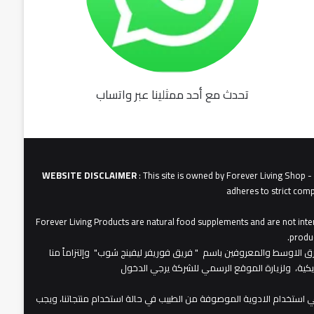
تحدث مع أحد ممثلينا عبر واتساب
fu062b
6u0627
631
3u0627u0628
WEBSITE DISCLAIMER
: This site is owned by Forever Living Shop 
adheres to strict comp
Forever Living Products are natural food supplements and are not inten
produc
عات شركة فوريفر لبفينج برودكتس في الشرق الاوسط والمعروفين باسم " فريق فوريفر ليفينج شوب" وإلتزاماً منا
مريكية، ولزيارة الموقع الرسمي للشركة يرجي الدخول
 استخدام الادوية الموصوفة من الطبيب في حالة استخدام منتجاتنا، ويجب