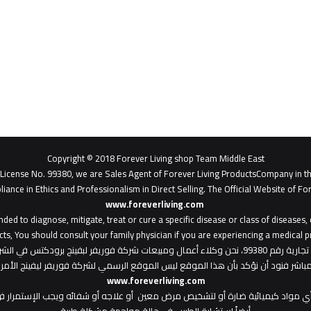
Copyright © 2018 Forever Living shop Team Middle East
- License No. 99380, we are Sales Agent of Forever Living ProductsCompany in t
liance in Ethics and Professionalism in Direct Selling. The Official Website of For
www.foreverliving.com
​
ded to diagnose, mitigate, treat or cure a specific disease or class of diseases
ts, You should consult your family physician if you are experiencing a medical p
: هذا الموقع من ملك لشركة فوريفر ليفينج شوب ش.م.ح - رخصة تجارية رقم 99380، نحن وكلاء أعمال ومبي
المباشر فنود أن نؤكد بأن هذا الموقع ليس الموقع الرسمي لشركة فوريفر ليفينج الأ
www.foreverliving.com
أي مواد كيميائية ضارة أو لتشخيص مرض معين أو علاجه أو شفائه ويجب الإستمرار في