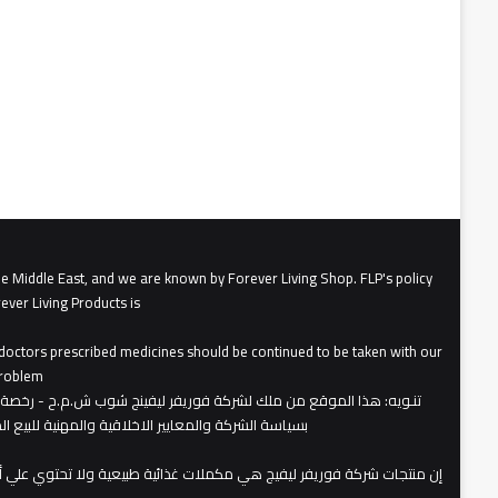
he Middle East, and we are known by Forever Living Shop. FLP's policy
ever Living Products is
, doctors prescribed medicines should be continued to be taken with our
roblem.
تنـويه
بسياسة الشركة والمعايير الاخلاقية والمهنية للبيع 
​إن منتجات شركة فوريفر ليفيج هي مكملات غذائية طبيعية ولا تحتوي علي 