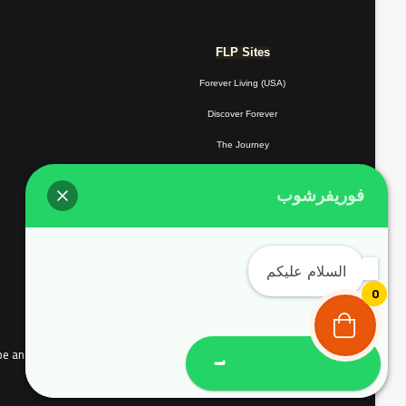
FLP Sites
Forever Living (USA)
Discover Forever
The Journey
Forever Resorts
فوريفرشوب
Forever
Giving
Forever Fotos
السلام عليكم
FLP Tools
0
the people of continental Europe and Complyed with EU user consent policy EU Cookie Law
تواصل معنا واتساب