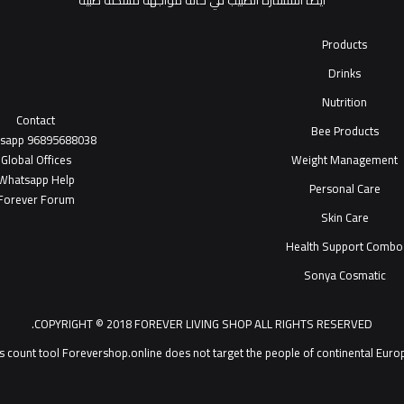
أيضاً استشارة الطبيب في حالة مواجهة مشكلة طبية
Products
Drinks
Nutrition
Contact
Bee Products
tsapp
96895688038
Global Offices
Weight Management
W
ha
t
sapp Help
Personal Care
Forever Forum
Skin Care
Health Support Combo
Sonya Cosmatic
COPYRIGHT © 2018 FOREVER LIVING SHOP ALL RIGHTS RESERVED.
Forevershop.online does not target  يمكنك التحدث مع خدمة عملاء ®Forever Living Products shop 2026
s count tool