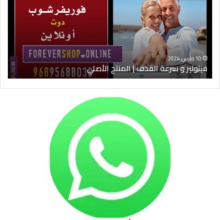
القذف
في
|
الس
المنتج
ود
الأصلي
الخ
10 مارس، 2024
فيتوليز و سرعة القذف | المنتج الأصلي
شرا