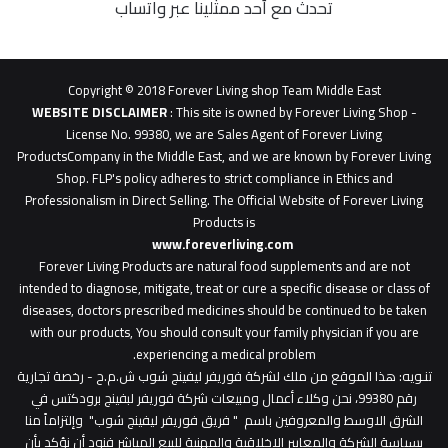
تحدث مع أحد ممثلينا عبر واتساب
62b
0627
1
Copyright © 2018 Forever Living shop Team Middle East
0627u0628
WEBSITE DISCLAIMER
: This site is owned by Forever Living Shop -
License No. 99380, we are Sales Agent of Forever Living
ProductsCompany in the Middle East, and we are known by Forever Living
Shop. FLP's policy adheres to strict compliance in Ethics and
Professionalism in Direct Selling. The Official Website of Forever Living
Products is
www.foreverliving.com
​
Forever Living Products are natural food supplements and are not
intended to diagnose, mitigate, treat or cure a specific disease or class of
diseases, doctors prescribed medicines should be continued to be taken
with our products, You should consult your family physician if you are
experiencing a medical problem.
تنـويه
: هذا الموقع من ملك لشركة فوريفر ليفينج شوب ش.م.ح - رخصة تجارية
رقم 99380، نحن وكلاء أعمال ومبيعات شركة فوريفر لبفينج برودكتس في
الشرق الاوسط والمعروفين باسم " فريق فوريفر ليفينج شوب" وإلتزاماً منا
بسياسة الشركة والمعايير الاخلاقية والمهنية للبيع المباشر فنود أن نؤكد بأن