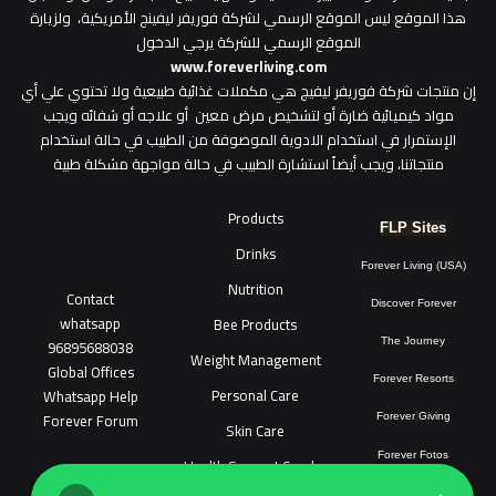
هذا الموقع ليس الموقع الرسمي لشركة فوريفر ليفينج الأمريكية، ولزيارة
الموقع الرسمي للشركة يرجي الدخول
www.foreverliving.com
​إن منتجات شركة فوريفر ليفيج هي مكملات غذائية طبيعية ولا تحتوي علي أي
مواد كيميائية ضارة أو لتشخيص مرض معين أو علاجه أو شفائه ويجب
الإستمرار في استخدام الادوية الموصوفة من الطبيب في حالة استخدام
منتجاتنا، ويجب أيضاً استشارة الطبيب في حالة مواجهة مشكلة طبية
Products
FLP Sites
Drinks
Forever Living (USA)
Nutrition
Contact
Discover Forever
whatsapp
Bee Products
96895688038
The Journey
Weight Management
Global Offices
Forever Resorts
Personal Care
W
ha
t
sapp Help
Forever Forum
Forever
Giving
Skin Care
Forever Fotos
Health Support Combo
FLP Tools