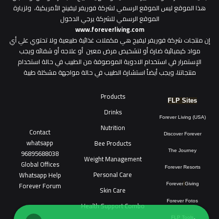
هذا الموقع ليس الموقع الرسمي لشركة فوريفر ليفينج الأمريكية، ولزيارة
الموقع الرسمي للشركة يرجي الدخول
www.foreverliving.com
​إن منتجات شركة فوريفر ليفيج هي مكملات غذائية طبيعية ولا تحتوي علي أي
مواد كيميائية ضارة أو لتشخيص مرض معين أو علاجه أو شفائه ويجب
الإستمرار في استخدام الادوية الموصوفة من الطبيب في حالة استخدام
منتجاتنا، ويجب أيضاً استشارة الطبيب في حالة مواجهة مشكلة طبية
Products
FLP Sites
Drinks
Forever Living (USA)
Nutrition
Contact
Discover Forever
whatsapp
Bee Products
96895688038
The Journey
Weight Management
Global Offices
Forever Resorts
Personal Care
W
ha
t
sapp Help
Forever Forum
Forever
Giving
Skin Care
Forever Fotos
Health Support Combo
FLP Tools