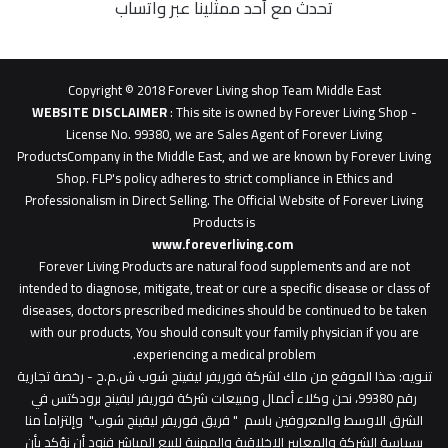
تحدث مع أحد ممثلينا عبر واتساب
62b
0627
1
Copyright © 2018 Forever Living shop Team Middle East
0627u0628
WEBSITE DISCLAIMER
: This site is owned by Forever Living Shop -
License No. 99380, we are Sales Agent of Forever Living
ProductsCompany in the Middle East, and we are known by Forever Living
Shop. FLP's policy adheres to strict compliance in Ethics and
Professionalism in Direct Selling. The Official Website of Forever Living
Products is
www.foreverliving.com
​
Forever Living Products are natural food supplements and are not
intended to diagnose, mitigate, treat or cure a specific disease or class of
diseases, doctors prescribed medicines should be continued to be taken
with our products, You should consult your family physician if you are
experiencing a medical problem.
تنـويه
: هذا الموقع من ملك لشركة فوريفر ليفينج شوب ش.م.ح - رخصة تجارية
رقم 99380، نحن وكلاء أعمال ومبيعات شركة فوريفر لبفينج برودكتس في
الشرق الاوسط والمعروفين باسم " فريق فوريفر ليفينج شوب" وإلتزاماً منا
بسياسة الشركة والمعايير الاخلاقية والمهنية للبيع المباشر فنود أن نؤكد بأن