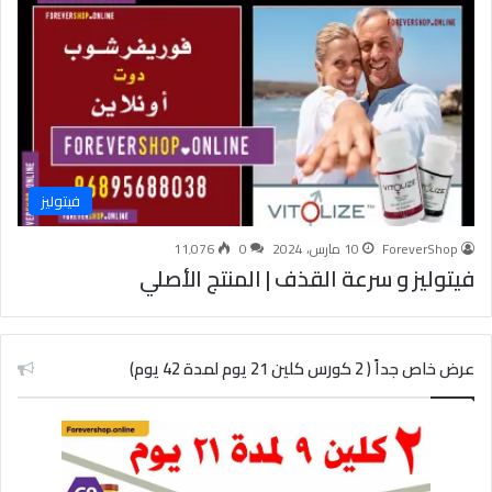
فيتوليز
ForeverShop
10 مارس، 2024
0
11٬076
فيتوليز و سرعة القذف | المنتج الأصلي
عرض خاص جداً ( 2 كورس كلين 21 يوم لمدة 42 يوم)