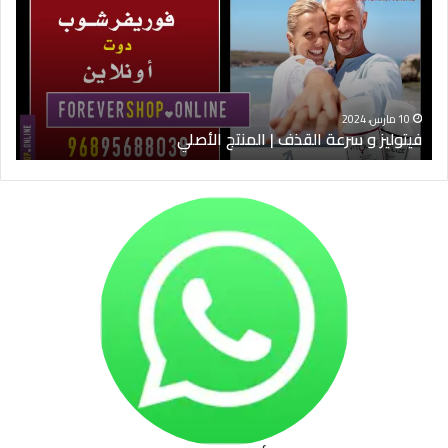
القذف
في
|
الس
المنتج
ود
الأصلي
الخ
10 مارس، 2024
فيتوليز و سرعة القذف | المنتج الأصلي
شرا