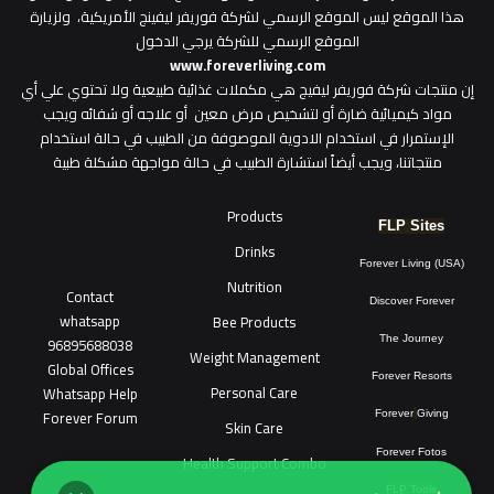
هذا الموقع ليس الموقع الرسمي لشركة فوريفر ليفينج الأمريكية، ولزيارة
الموقع الرسمي للشركة يرجي الدخول
www.foreverliving.com
​إن منتجات شركة فوريفر ليفيج هي مكملات غذائية طبيعية ولا تحتوي علي أي
مواد كيميائية ضارة أو لتشخيص مرض معين أو علاجه أو شفائه ويجب
الإستمرار في استخدام الادوية الموصوفة من الطبيب في حالة استخدام
منتجاتنا، ويجب أيضاً استشارة الطبيب في حالة مواجهة مشكلة طبية
Products
FLP Sites
Drinks
Forever Living (USA)
Nutrition
Contact
Discover Forever
whatsapp
Bee Products
96895688038
The Journey
Weight Management
Global Offices
Forever Resorts
Personal Care
W
ha
t
sapp Help
Forever Forum
Forever
Giving
Skin Care
Forever Fotos
Health Support Combo
FLP Tools