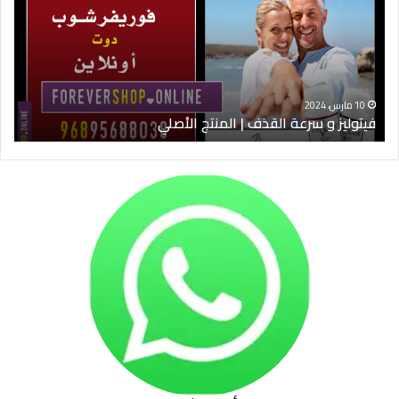
القذف
في
|
الس
المنتج
ود
الأصلي
الخ
10 مارس، 2024
فيتوليز و سرعة القذف | المنتج الأصلي
شرا