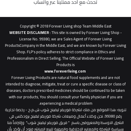
تحدث مع أحد ممثلينا عبر واتساب
62b
0627
1
Copyright © 2018 Forever Living shop Team Middle East
0627u0628
WEBSITE DISCLAIMER
: This site is owned by Forever Living Shop -
License No. 99380, we are Sales Agent of Forever Living
ProductsCompany in the Middle East, and we are known by Forever Living
Shop. FLP's policy adheres to strict compliance in Ethics and
Professionalism in Direct Selling. The Official Website of Forever Living
Products is
www.foreverliving.com
​
Forever Living Products are natural food supplements and are not
intended to diagnose, mitigate, treat or cure a specific disease or class of
diseases, doctors prescribed medicines should be continued to be taken
with our products, You should consult your family physician if you are
experiencing a medical problem.
تنـويه
: هذا الموقع من ملك لشركة فوريفر ليفينج شوب ش.م.ح - رخصة تجارية
رقم 99380، نحن وكلاء أعمال ومبيعات شركة فوريفر لبفينج برودكتس في
الشرق الاوسط والمعروفين باسم " فريق فوريفر ليفينج شوب" وإلتزاماً منا
بسياسة الشركة والمعايير الاخلاقية والمهنية للبيع المباشر فنود أن نؤكد بأن