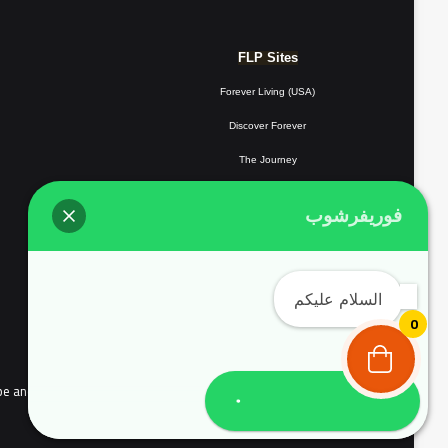
FLP Sites
Forever Living (USA)
Discover Forever
The Journey
Forever Resorts
فوريفرشوب
Forever
Giving
Forever Fotos
السلام عليكم
FLP Tools
0
the people of continental Europe and Complyed with EU user consent policy EU Cookie Law
تواصل معنا واتساب