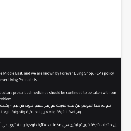
he Middle East, and we are known by Forever Living Shop. FLP's policy
ever Living Products is
, doctors prescribed medicines should be continued to be taken with our
roblem.
تنـويه
بسياسة الشركة والمعايير الاخلاقية والمهنية للبيع 
​إن منتجات شركة فوريفر ليفيج هي مكملات غذائية طبيعية ولا تحتوي علي 