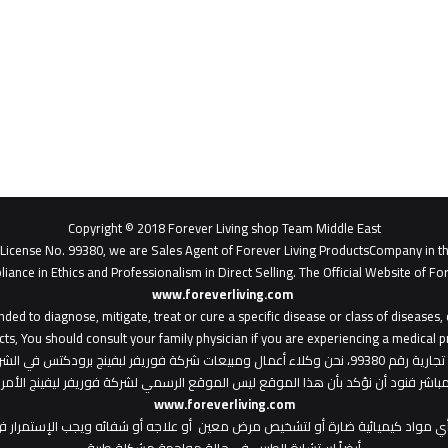
Copyright © 2018 Forever Living shop Team Middle East
- License No. 99380, we are Sales Agent of Forever Living ProductsCompany in t
liance in Ethics and Professionalism in Direct Selling. The Official Website of For
www.foreverliving.com
​
ded to diagnose, mitigate, treat or cure a specific disease or class of diseases
ts, You should consult your family physician if you are experiencing a medical p
: هذا الموقع من ملك لشركة فوريفر ليفينج شوب ش.م.ح - رخصة تجارية رقم 99380، نحن وكلاء أعمال ومبي
المباشر فنود أن نؤكد بأن هذا الموقع ليس الموقع الرسمي لشركة فوريفر ليفينج الأ
www.foreverliving.com
أي مواد كيميائية ضارة أو لتشخيص مرض معين أو علاجه أو شفائه ويجب الإستمرار في