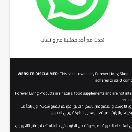
تحدث مع أحد ممثلينا عبر واتساب
fu062b
6u0627
631
3u0627u0628
WEBSITE DISCLAIMER
: This site is owned by Forever Living Shop 
adheres to strict comp
Forever Living Products are natural food supplements and are not inten
produc
عات شركة فوريفر لبفينج برودكتس في الشرق الاوسط والمعروفين باسم " فريق فوريفر ليفينج شوب" وإلتزاماً منا
مريكية، ولزيارة الموقع الرسمي للشركة يرجي الدخول
 استخدام الادوية الموصوفة من الطبيب في حالة استخدام منتجاتنا، ويجب