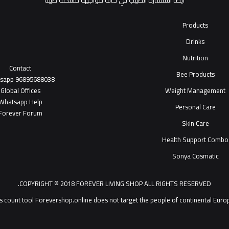
أيضاً استشارة الطبيب في حالة مواجهة مشكلة طبية
Products
Drinks
Nutrition
Contact
Bee Products
tsapp
96895688038
Global Offices
Weight Management
W
ha
t
sapp Help
Personal Care
Forever Forum
Skin Care
Health Support Combo
Sonya Cosmatic
COPYRIGHT © 2018 FOREVER LIVING SHOP ALL RIGHTS RESERVED.
Forevershop.online does not target  يمكنك التحدث مع خدمة عملاء ®Forever Living Products shop 2026
s count tool