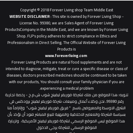
0627
1
Copyright © 2018 Forever Living shop Team Middle East
0627u0628
WEBSITE DISCLAIMER
: This site is owned by Forever Living Shop -
License No. 99380, we are Sales Agent of Forever Living
ProductsCompany in the Middle East, and we are known by Forever Living
Shop. FLP's policy adheres to strict compliance in Ethics and
Professionalism in Direct Selling. The Official Website of Forever Living
Products is
www.foreverliving.com
​
Forever Living Products are natural food supplements and are not
intended to diagnose, mitigate, treat or cure a specific disease or class of
diseases, doctors prescribed medicines should be continued to be taken
with our products, You should consult your family physician if you are
experiencing a medical problem.
تنـويه
: هذا الموقع من ملك لشركة فوريفر ليفينج شوب ش.م.ح - رخصة تجارية
رقم 99380، نحن وكلاء أعمال ومبيعات شركة فوريفر لبفينج برودكتس في
الشرق الاوسط والمعروفين باسم " فريق فوريفر ليفينج شوب" وإلتزاماً منا
بسياسة الشركة والمعايير الاخلاقية والمهنية للبيع المباشر فنود أن نؤكد بأن
هذا الموقع ليس الموقع الرسمي لشركة فوريفر ليفينج الأمريكية، ولزيارة
الموقع الرسمي للشركة يرجي الدخول