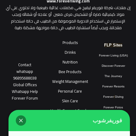
www.foreverliving.com
​إن منتجات شركة فوريفر ليفيج هي مكملات غذائية طبيعية ولا تحتوي علي أي
مواد كيميائية ضارة أو لتشخيص مرض معين أو علاجه أو شفائه ويجب
الإستمرار في استخدام الادوية الموصوفة من الطبيب في حالة استخدام
منتجاتنا، ويجب أيضاً استشارة الطبيب في حالة مواجهة مشكلة طبية
Products
FLP Sites
Drinks
Forever Living (USA)
Nutrition
Contact
Discover Forever
whatsapp
Bee Products
96895688038
The Journey
Weight Management
Global Offices
Forever Resorts
Personal Care
W
ha
t
sapp Help
Forever Forum
Forever
Giving
Skin Care
Forever Fotos
Health Support Combo
FLP Tools
Sonya Cosmatic
فوريفرشوب