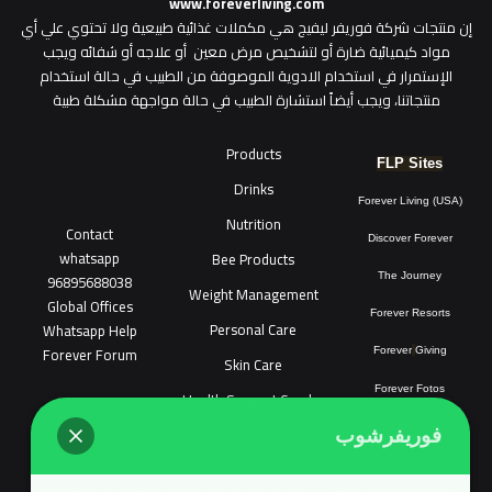
www.foreverliving.com
​إن منتجات شركة فوريفر ليفيج هي مكملات غذائية طبيعية ولا تحتوي علي أي
مواد كيميائية ضارة أو لتشخيص مرض معين أو علاجه أو شفائه ويجب
الإستمرار في استخدام الادوية الموصوفة من الطبيب في حالة استخدام
منتجاتنا، ويجب أيضاً استشارة الطبيب في حالة مواجهة مشكلة طبية
Products
FLP Sites
Drinks
Forever Living (USA)
Nutrition
Contact
Discover Forever
whatsapp
Bee Products
96895688038
The Journey
Weight Management
Global Offices
Forever Resorts
Personal Care
W
ha
t
sapp Help
Forever Forum
Forever
Giving
Skin Care
Forever Fotos
Health Support Combo
FLP Tools
Sonya Cosmatic
فوريفرشوب