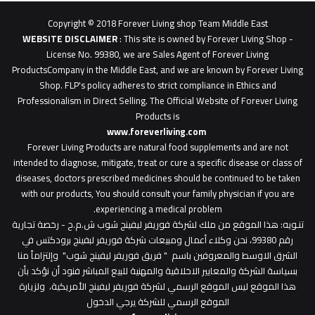
0627
1
Copyright © 2018 Forever Living shop Team Middle East
0627u0628
WEBSITE DISCLAIMER
: This site is owned by Forever Living Shop -
License No. 99380, we are Sales Agent of Forever Living
ProductsCompany in the Middle East, and we are known by Forever Living
Shop. FLP's policy adheres to strict compliance in Ethics and
Professionalism in Direct Selling. The Official Website of Forever Living
Products is
www.foreverliving.com
​
Forever Living Products are natural food supplements and are not
intended to diagnose, mitigate, treat or cure a specific disease or class of
diseases, doctors prescribed medicines should be continued to be taken
with our products, You should consult your family physician if you are
experiencing a medical problem.
تنـويه
: هذا الموقع من ملك لشركة فوريفر ليفينج شوب ش.م.ح - رخصة تجارية
رقم 99380، نحن وكلاء أعمال ومبيعات شركة فوريفر لبفينج برودكتس في
الشرق الاوسط والمعروفين باسم " فريق فوريفر ليفينج شوب" وإلتزاماً منا
بسياسة الشركة والمعايير الاخلاقية والمهنية للبيع المباشر فنود أن نؤكد بأن
هذا الموقع ليس الموقع الرسمي لشركة فوريفر ليفينج الأمريكية، ولزيارة
الموقع الرسمي للشركة يرجي الدخول