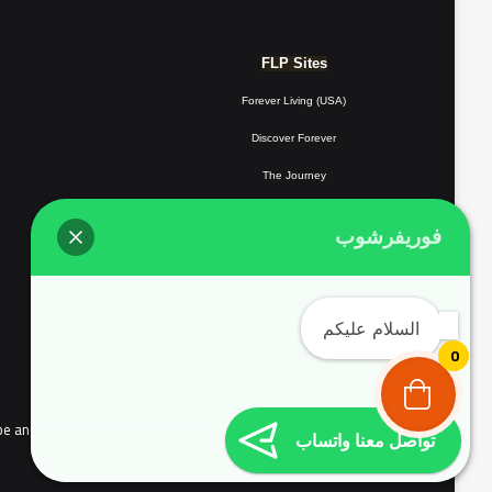
FLP Sites
Forever Living (USA)
Discover Forever
The Journey
Forever Resorts
فوريفرشوب
Forever
Giving
Forever Fotos
السلام عليكم
FLP Tools
0
the people of continental Europe and Complyed with EU user consent policy EU Cookie Law
تواصل معنا واتساب