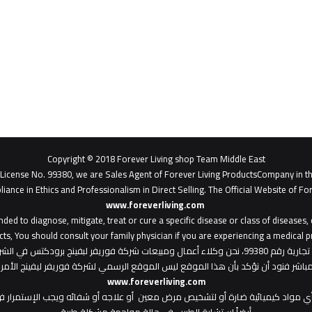
Copyright © 2018 Forever Living shop Team Middle East
- License No. 99380, we are Sales Agent of Forever Living ProductsCompany in t
liance in Ethics and Professionalism in Direct Selling. The Official Website of For
www.foreverliving.com
​
ded to diagnose, mitigate, treat or cure a specific disease or class of diseases
ts, You should consult your family physician if you are experiencing a medical p
: هذا الموقع من ملك لشركة فوريفر ليفينج شوب ش.م.ح - رخصة تجارية رقم 99380، نحن وكلاء أعمال ومبي
المباشر فنود أن نؤكد بأن هذا الموقع ليس الموقع الرسمي لشركة فوريفر ليفينج الأ
www.foreverliving.com
أي مواد كيميائية ضارة أو لتشخيص مرض معين أو علاجه أو شفائه ويجب الإستمرار في