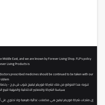
he Middle East, and we are known by Forever Living Shop. FLP's policy
ever Living Products is
, doctors prescribed medicines should be continued to be taken with our
roblem.
تنـويه
بسياسة الشركة والمعايير الاخلاقية والمهنية للبيع 
​إن منتجات شركة فوريفر ليفيج هي مكملات غذائية طبيعية ولا تحتوي علي 