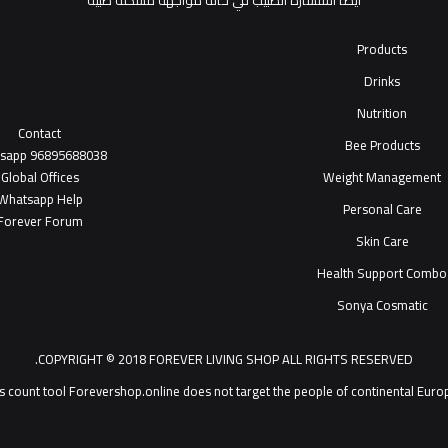
أيضاً استشارة الطبيب في حالة مواجهة مشكلة طبية
Products
Drinks
Nutrition
Contact
Bee Products
tsapp
96895688038
Global Offices
Weight Management
W
ha
t
sapp Help
Personal Care
Forever Forum
Skin Care
Health Support Combo
Sonya Cosmatic
COPYRIGHT © 2018 FOREVER LIVING SHOP ALL RIGHTS RESERVED.
Forevershop.online does not target  يمكنك التحدث مع خدمة عملاء ®Forever Living Products shop 2026
s count tool