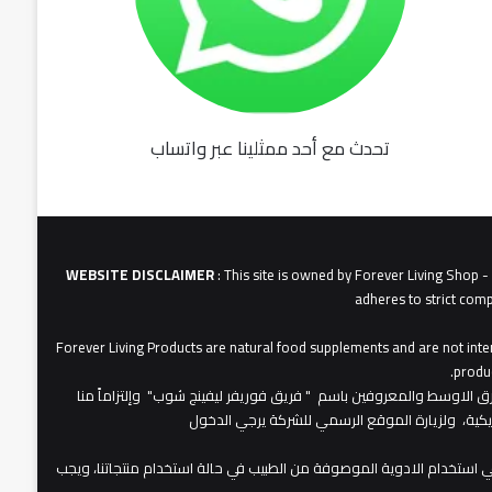
تحدث مع أحد ممثلينا عبر واتساب
fu062b
6u0627
631
3u0627u0628
WEBSITE DISCLAIMER
: This site is owned by Forever Living Shop 
adheres to strict comp
Forever Living Products are natural food supplements and are not inten
produc
عات شركة فوريفر لبفينج برودكتس في الشرق الاوسط والمعروفين باسم " فريق فوريفر ليفينج شوب" وإلتزاماً منا
مريكية، ولزيارة الموقع الرسمي للشركة يرجي الدخول
 استخدام الادوية الموصوفة من الطبيب في حالة استخدام منتجاتنا، ويجب