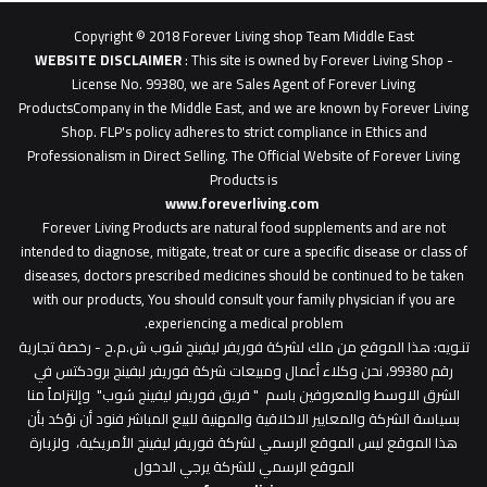
0627
1
Copyright © 2018 Forever Living shop Team Middle East
0627u0628
WEBSITE DISCLAIMER
: This site is owned by Forever Living Shop -
License No. 99380, we are Sales Agent of Forever Living
ProductsCompany in the Middle East, and we are known by Forever Living
Shop. FLP's policy adheres to strict compliance in Ethics and
Professionalism in Direct Selling. The Official Website of Forever Living
Products is
www.foreverliving.com
​
Forever Living Products are natural food supplements and are not
intended to diagnose, mitigate, treat or cure a specific disease or class of
diseases, doctors prescribed medicines should be continued to be taken
with our products, You should consult your family physician if you are
experiencing a medical problem.
تنـويه
: هذا الموقع من ملك لشركة فوريفر ليفينج شوب ش.م.ح - رخصة تجارية
رقم 99380، نحن وكلاء أعمال ومبيعات شركة فوريفر لبفينج برودكتس في
الشرق الاوسط والمعروفين باسم " فريق فوريفر ليفينج شوب" وإلتزاماً منا
بسياسة الشركة والمعايير الاخلاقية والمهنية للبيع المباشر فنود أن نؤكد بأن
هذا الموقع ليس الموقع الرسمي لشركة فوريفر ليفينج الأمريكية، ولزيارة
الموقع الرسمي للشركة يرجي الدخول