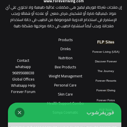
www.foreverliving.com
​إن منتجات شركة فوريفر ليفيج هي مكملات غذائية طبيعية ولا تحتوي علي أي
مواد كيميائية ضارة أو لتشخيص مرض معين أو علاجه أو شفائه ويجب
الإستمرار في استخدام الادوية الموصوفة من الطبيب في حالة استخدام
منتجاتنا، ويجب أيضاً استشارة الطبيب في حالة مواجهة مشكلة طبية
Products
FLP Sites
Drinks
Forever Living (USA)
Nutrition
Contact
Discover Forever
whatsapp
Bee Products
96895688038
The Journey
Weight Management
Global Offices
Forever Resorts
Personal Care
W
ha
t
sapp Help
Forever Forum
Forever
Giving
Skin Care
Forever Fotos
Health Support Combo
FLP Tools
Sonya Cosmatic
فوريفرشوب