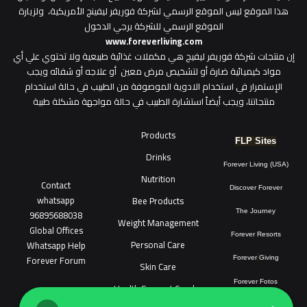
هذا الموقع ليس الموقع الرسمي لشركة فوريفر ليفينج الأمريكية، ولزيارة
الموقع الرسمي للشركة يرجي الدخول
www.foreverliving.com
​إن منتجات شركة فوريفر ليفيج هي مكملات غذائية طبيعية ولا تحتوي علي أي
مواد كيميائية ضارة أو لتشخيص مرض معين أو علاجه أو شفائه ويجب
الإستمرار في استخدام الادوية الموصوفة من الطبيب في حالة استخدام
منتجاتنا، ويجب أيضاً استشارة الطبيب في حالة مواجهة مشكلة طبية
Products
FLP Sites
Drinks
Forever Living (USA)
Nutrition
Contact
Discover Forever
whatsapp
Bee Products
96895688038
The Journey
Weight Management
Global Offices
Forever Resorts
Personal Care
W
ha
t
sapp Help
Forever Forum
Forever
Giving
Skin Care
Forever Fotos
Health Support Combo
FLP Tools