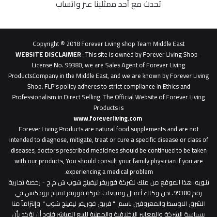
تحدث مع أحد ممثلينا عبر واتساب
62b
0627
1
Copyright © 2018 Forever Living shop Team Middle East
0627u0628
WEBSITE DISCLAIMER
: This site is owned by Forever Living Shop -
License No. 99380, we are Sales Agent of Forever Living
ProductsCompany in the Middle East, and we are known by Forever Living
Shop. FLP's policy adheres to strict compliance in Ethics and
Professionalism in Direct Selling. The Official Website of Forever Living
Products is
www.foreverliving.com
​
Forever Living Products are natural food supplements and are not
intended to diagnose, mitigate, treat or cure a specific disease or class of
diseases, doctors prescribed medicines should be continued to be taken
with our products, You should consult your family physician if you are
experiencing a medical problem.
تنـويه
: هذا الموقع من ملك لشركة فوريفر ليفينج شوب ش.م.ح - رخصة تجارية
رقم 99380، نحن وكلاء أعمال ومبيعات شركة فوريفر لبفينج برودكتس في
الشرق الاوسط والمعروفين باسم " فريق فوريفر ليفينج شوب" وإلتزاماً منا
بسياسة الشركة والمعايير الاخلاقية والمهنية للبيع المباشر فنود أن نؤكد بأن