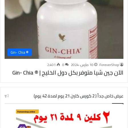
® Gin- Chia
ForeverShop
10 مارس، 2024
0
2٬401
الآن جين شيا متوفر بكل دول الخليج | ® Gin- Chia
عرض خاص جداً ( 2 كورس كلين 21 يوم لمدة 42 يوم)