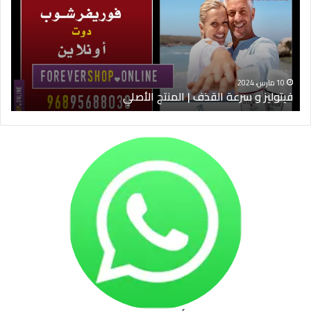
القذف
في
|
الس
المنتج
ود
الأصلي
الخ
10 مارس، 2024
فيتوليز و سرعة القذف | المنتج الأصلي
شرا