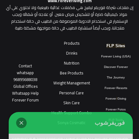
www.foreverliving.com
​إن منتجات شركة فوريفر ليفيج هي مكملات غذائية طبيعية ولا تحتوي علي أي
مواد كيميائية ضارة أو لتشخيص مرض معين أو علاجه أو شفائه ويجب
الإستمرار في استخدام الادوية الموصوفة من الطبيب في حالة استخدام
منتجاتنا، ويجب أيضاً استشارة الطبيب في حالة مواجهة مشكلة طبية
Products
FLP Sites
Drinks
Forever Living (USA)
Nutrition
Contact
Discover Forever
whatsapp
Bee Products
96895688038
The Journey
Weight Management
Global Offices
Forever Resorts
Personal Care
W
ha
t
sapp Help
Forever Forum
Forever
Giving
Skin Care
Forever Fotos
Health Support Combo
FLP Tools
Sonya Cosmatic
فوريفرشوب