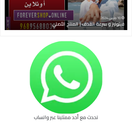
الأصلي
الخ
10 مارس، 2024
فيتوليز و سرعة القذف | المنتج الأصلي
شرا
تحدث مع أحد ممثلينا عبر واتساب
62b
0627