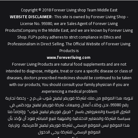
1
Copyright © 2018 Forever Living shop Team Middle East
0627u0628
WEBSITE DISCLAIMER
: This site is owned by Forever Living Shop -
License No. 99380, we are Sales Agent of Forever Living
ProductsCompany in the Middle East, and we are known by Forever Living
Shop. FLP's policy adheres to strict compliance in Ethics and
Professionalism in Direct Selling. The Official Website of Forever Living
Products is
www.foreverliving.com
​
Forever Living Products are natural food supplements and are not
intended to diagnose, mitigate, treat or cure a specific disease or class of
diseases, doctors prescribed medicines should be continued to be taken
with our products, You should consult your family physician if you are
experiencing a medical problem.
تنـويه
: هذا الموقع من ملك لشركة فوريفر ليفينج شوب ش.م.ح - رخصة تجارية
رقم 99380، نحن وكلاء أعمال ومبيعات شركة فوريفر لبفينج برودكتس في
الشرق الاوسط والمعروفين باسم " فريق فوريفر ليفينج شوب" وإلتزاماً منا
بسياسة الشركة والمعايير الاخلاقية والمهنية للبيع المباشر فنود أن نؤكد بأن
هذا الموقع ليس الموقع الرسمي لشركة فوريفر ليفينج الأمريكية، ولزيارة
الموقع الرسمي للشركة يرجي الدخول