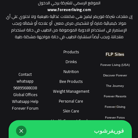
الموقع الرسمي للشركة يرجي الدخول
www.foreverliving.com
​إن منتجات شركة فوريفر ليفيج هي مكملات غذائية طبيعية ولا تحتوي علي أي
مواد كيميائية ضارة أو لتشخيص مرض معين أو علاجه أو شفائه ويجب
الإستمرار في استخدام الادوية الموصوفة من الطبيب في حالة استخدام
منتجاتنا، ويجب أيضاً استشارة الطبيب في حالة مواجهة مشكلة طبية
Products
FLP Sites
Drinks
Forever Living (USA)
Nutrition
Contact
Discover Forever
whatsapp
Bee Products
96895688038
The Journey
Weight Management
Global Offices
Forever Resorts
Personal Care
W
ha
t
sapp Help
Forever Forum
Forever
Giving
Skin Care
Forever Fotos
Health Support Combo
FLP Tools
Sonya Cosmatic
فوريفرشوب