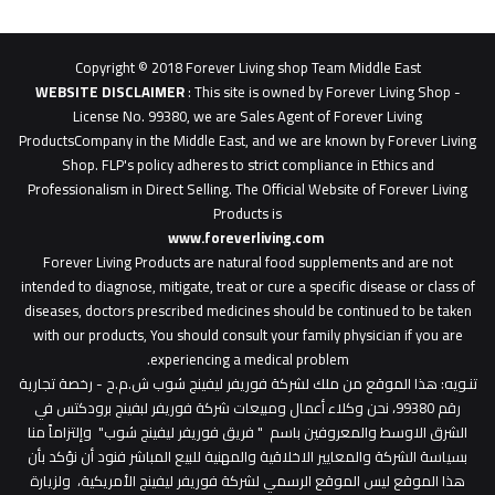
62b
0627
1
Copyright © 2018 Forever Living shop Team Middle East
0627u0628
WEBSITE DISCLAIMER
: This site is owned by Forever Living Shop -
License No. 99380, we are Sales Agent of Forever Living
ProductsCompany in the Middle East, and we are known by Forever Living
Shop. FLP's policy adheres to strict compliance in Ethics and
Professionalism in Direct Selling. The Official Website of Forever Living
Products is
www.foreverliving.com
​
Forever Living Products are natural food supplements and are not
intended to diagnose, mitigate, treat or cure a specific disease or class of
diseases, doctors prescribed medicines should be continued to be taken
with our products, You should consult your family physician if you are
experiencing a medical problem.
تنـويه
: هذا الموقع من ملك لشركة فوريفر ليفينج شوب ش.م.ح - رخصة تجارية
رقم 99380، نحن وكلاء أعمال ومبيعات شركة فوريفر لبفينج برودكتس في
الشرق الاوسط والمعروفين باسم " فريق فوريفر ليفينج شوب" وإلتزاماً منا
بسياسة الشركة والمعايير الاخلاقية والمهنية للبيع المباشر فنود أن نؤكد بأن
هذا الموقع ليس الموقع الرسمي لشركة فوريفر ليفينج الأمريكية، ولزيارة