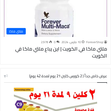
ملتي ماكا
ForeverShop
10 مارس، 2024
0
2٬978
ملتي ماكا في الكويت | اين يباع ملتي ماكا في
الكويت
عرض خاص جداً ( 2 كورس كلين 21 يوم لمدة 42 يوم)