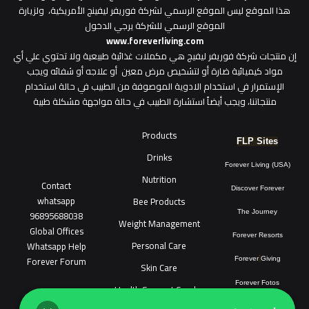
هذا الموقع ليس الموقع الرسمي لشركة فوريفر ليفينج الأمريكية، ولزيارة
الموقع الرسمي للشركة يرجي الدخول
www.foreverliving.com
​إن منتجات شركة فوريفر ليفيج هي مكملات غذائية طبيعية ولا تحتوي علي أي
مواد كيميائية ضارة أو لتشخيص مرض معين أو علاجه أو شفائه ويجب
الإستمرار في استخدام الادوية الموصوفة من الطبيب في حالة استخدام
منتجاتنا، ويجب أيضاً استشارة الطبيب في حالة مواجهة مشكلة طبية
Products
FLP Sites
Drinks
Forever Living (USA)
Nutrition
Contact
Discover Forever
whatsapp
Bee Products
96895688038
The Journey
Weight Management
Global Offices
Forever Resorts
Personal Care
W
ha
t
sapp Help
Forever Forum
Forever
Giving
Skin Care
Forever Fotos
Health Support Combo
FLP Tools