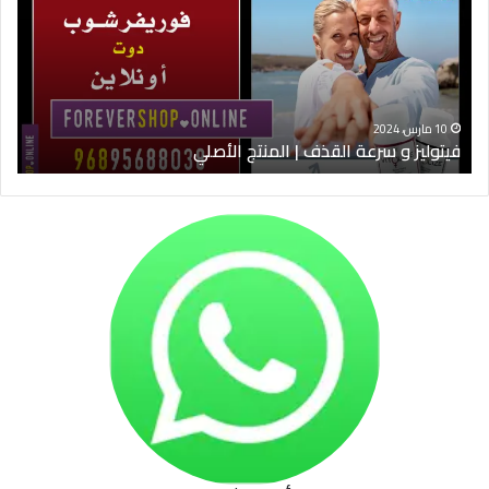
القذف
في
|
الس
المنتج
ود
الأصلي
الخ
10 مارس، 2024
فيتوليز و سرعة القذف | المنتج الأصلي
شرا