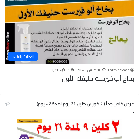
العناية بالشعر
ForeverShop
10 مارس، 2024
1
2٬316
بخاخ ألو فيرست حليفك الأول
عرض خاص جداً ( 2 كورس كلين 21 يوم لمدة 42 يوم)