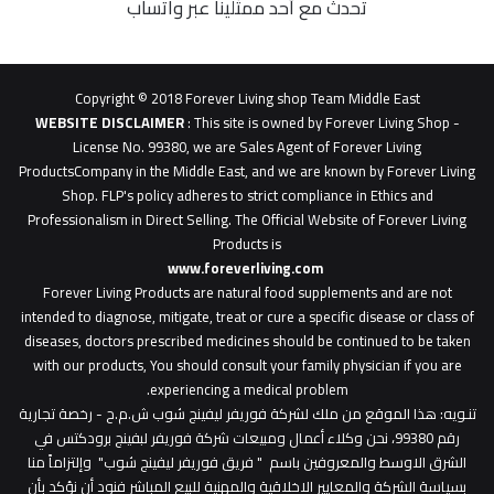
تحدث مع أحد ممثلينا عبر واتساب
62b
0627
1
Copyright © 2018 Forever Living shop Team Middle East
0627u0628
WEBSITE DISCLAIMER
: This site is owned by Forever Living Shop -
License No. 99380, we are Sales Agent of Forever Living
ProductsCompany in the Middle East, and we are known by Forever Living
Shop. FLP's policy adheres to strict compliance in Ethics and
Professionalism in Direct Selling. The Official Website of Forever Living
Products is
www.foreverliving.com
​
Forever Living Products are natural food supplements and are not
intended to diagnose, mitigate, treat or cure a specific disease or class of
diseases, doctors prescribed medicines should be continued to be taken
with our products, You should consult your family physician if you are
experiencing a medical problem.
تنـويه
: هذا الموقع من ملك لشركة فوريفر ليفينج شوب ش.م.ح - رخصة تجارية
رقم 99380، نحن وكلاء أعمال ومبيعات شركة فوريفر لبفينج برودكتس في
الشرق الاوسط والمعروفين باسم " فريق فوريفر ليفينج شوب" وإلتزاماً منا
بسياسة الشركة والمعايير الاخلاقية والمهنية للبيع المباشر فنود أن نؤكد بأن