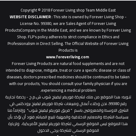
0627
1
Copyright © 2018 Forever Living shop Team Middle East
0627u0628
WEBSITE DISCLAIMER
: This site is owned by Forever Living Shop -
License No. 99380, we are Sales Agent of Forever Living
ProductsCompany in the Middle East, and we are known by Forever Living
Shop. FLP's policy adheres to strict compliance in Ethics and
Professionalism in Direct Selling. The Official Website of Forever Living
Products is
www.foreverliving.com
​
Forever Living Products are natural food supplements and are not
intended to diagnose, mitigate, treat or cure a specific disease or class of
diseases, doctors prescribed medicines should be continued to be taken
with our products, You should consult your family physician if you are
experiencing a medical problem.
تنـويه
: هذا الموقع من ملك لشركة فوريفر ليفينج شوب ش.م.ح - رخصة تجارية
رقم 99380، نحن وكلاء أعمال ومبيعات شركة فوريفر لبفينج برودكتس في
الشرق الاوسط والمعروفين باسم " فريق فوريفر ليفينج شوب" وإلتزاماً منا
بسياسة الشركة والمعايير الاخلاقية والمهنية للبيع المباشر فنود أن نؤكد بأن
هذا الموقع ليس الموقع الرسمي لشركة فوريفر ليفينج الأمريكية، ولزيارة
الموقع الرسمي للشركة يرجي الدخول