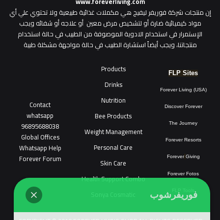
www.foreverliving.com
​إن منتجات شركة فوريفر ليفيج هي مكملات غذائية طبيعية ولا تحتوي علي أي
مواد كيميائية ضارة أو لتشخيص مرض معين أو علاجه أو شفائه ويجب
الإستمرار في استخدام الادوية الموصوفة من الطبيب في حالة استخدام
منتجاتنا، ويجب أيضاً استشارة الطبيب في حالة مواجهة مشكلة طبية
Products
FLP Sites
Drinks
Forever Living (USA)
Nutrition
Contact
Discover Forever
whatsapp
Bee Products
96895688038
The Journey
Weight Management
Global Offices
Forever Resorts
Personal Care
W
ha
t
sapp Help
Forever Forum
Forever
Giving
Skin Care
Forever Fotos
Health Support Combo
FLP Tools
Sonya Cosmatic
فوريفرشوب