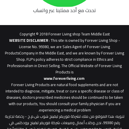
تحدث مع أحد ممثلينا عبر واتساب
62b
0627
1
Copyright © 2018 Forever Living shop Team Middle East
0627u0628
WEBSITE DISCLAIMER
: This site is owned by Forever Living Shop -
License No. 99380, we are Sales Agent of Forever Living
ProductsCompany in the Middle East, and we are known by Forever Living
Shop. FLP's policy adheres to strict compliance in Ethics and
Professionalism in Direct Selling. The Official Website of Forever Living
Products is
www.foreverliving.com
​
Forever Living Products are natural food supplements and are not
intended to diagnose, mitigate, treat or cure a specific disease or class of
diseases, doctors prescribed medicines should be continued to be taken
with our products, You should consult your family physician if you are
experiencing a medical problem.
تنـويه
: هذا الموقع من ملك لشركة فوريفر ليفينج شوب ش.م.ح - رخصة تجارية
رقم 99380، نحن وكلاء أعمال ومبيعات شركة فوريفر لبفينج برودكتس في