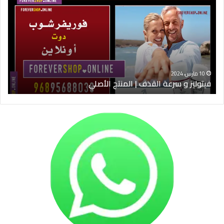
سرعة
9
القذف
في
|
الس
المنتج
ود
الأصلي
الخ
10 مارس، 2024
فيتوليز و سرعة القذف | المنتج الأصلي
شرا