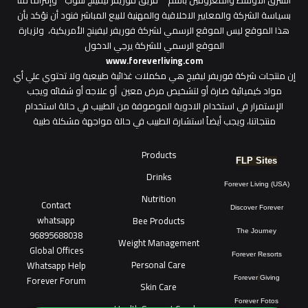
الشرق الاوسط والمعروفين باسم " فريق فوريفر ليفينج شوب" وإلتزاماً منا
بسياسة الشركة والمعايير الاخلاقية والمهنية للبيع المباشر فنود أن نؤكد بأن
هذا الموقع ليس الموقع الرسمي لشركة فوريفر ليفينج الأمريكية، ولزيارة
الموقع الرسمي للشركة يرجي الدخول
www.foreverliving.com
​إن منتجات شركة فوريفر ليفيج هي مكملات غذائية طبيعية ولا تحتوي علي أي
مواد كيميائية ضارة أو لتشخيص مرض معين أو علاجه أو شفائه ويجب
الإستمرار في استخدام الادوية الموصوفة من الطبيب في حالة استخدام
منتجاتنا، ويجب أيضاً استشارة الطبيب في حالة مواجهة مشكلة طبية
Products
FLP Sites
Drinks
Forever Living (USA)
Nutrition
Contact
Discover Forever
whatsapp
Bee Products
96895688038
The Journey
Weight Management
Global Offices
Forever Resorts
Personal Care
W
ha
t
sapp Help
Forever Forum
Forever
Giving
Skin Care
Forever Fotos