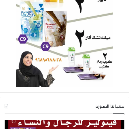
منتجاتنا المميزة
فيتوليز
شرا
و
كلي