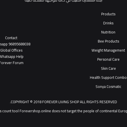
أيضاً استشارة الطبيب في حالة مواجهة مشكلة طبية
Products
Drinks
Nutrition
Contact
Bee Products
tsapp
96895688038
Global Offices
Weight Management
W
ha
t
sapp Help
Personal Care
Forever Forum
Skin Care
Health Support Combo
Sonya Cosmatic
COPYRIGHT © 2018 FOREVER LIVING SHOP ALL RIGHTS RESERVED.
Forevershop.online does not target  يمكنك التحدث مع خدمة عملاء ®Forever Living Products shop 2026
s count tool