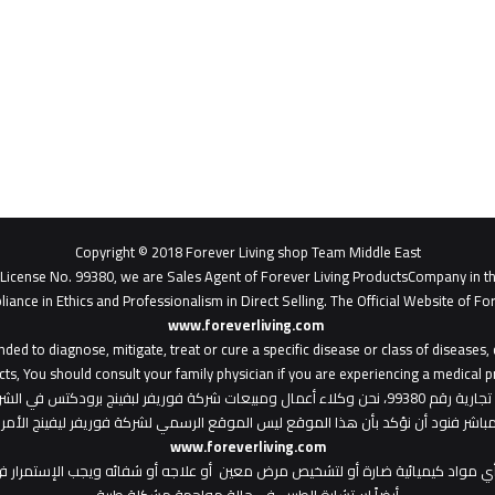
Copyright © 2018 Forever Living shop Team Middle East
- License No. 99380, we are Sales Agent of Forever Living ProductsCompany in t
liance in Ethics and Professionalism in Direct Selling. The Official Website of For
www.foreverliving.com
​
ded to diagnose, mitigate, treat or cure a specific disease or class of diseases
ts, You should consult your family physician if you are experiencing a medical p
: هذا الموقع من ملك لشركة فوريفر ليفينج شوب ش.م.ح - رخصة تجارية رقم 99380، نحن وكلاء أعمال ومبي
المباشر فنود أن نؤكد بأن هذا الموقع ليس الموقع الرسمي لشركة فوريفر ليفينج الأ
www.foreverliving.com
أي مواد كيميائية ضارة أو لتشخيص مرض معين أو علاجه أو شفائه ويجب الإستمرار في