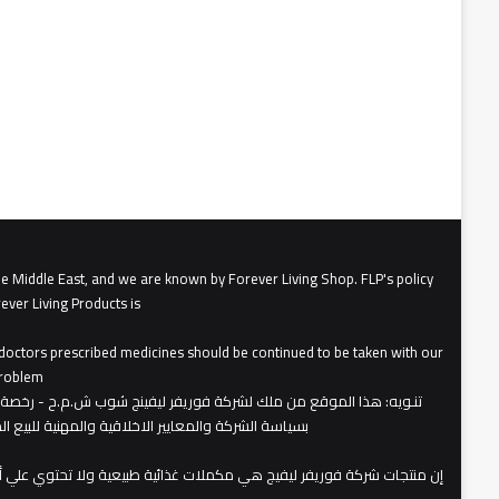
he Middle East, and we are known by Forever Living Shop. FLP's policy
ever Living Products is
, doctors prescribed medicines should be continued to be taken with our
roblem.
تنـويه
بسياسة الشركة والمعايير الاخلاقية والمهنية للبيع 
​إن منتجات شركة فوريفر ليفيج هي مكملات غذائية طبيعية ولا تحتوي علي 