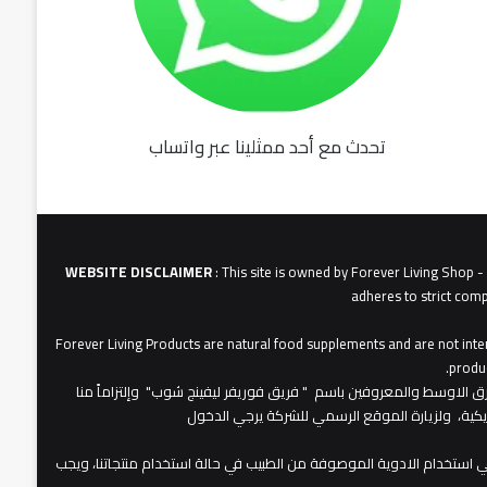
تحدث مع أحد ممثلينا عبر واتساب
fu062b
6u0627
631
3u0627u0628
WEBSITE DISCLAIMER
: This site is owned by Forever Living Shop 
adheres to strict comp
Forever Living Products are natural food supplements and are not inten
produc
عات شركة فوريفر لبفينج برودكتس في الشرق الاوسط والمعروفين باسم " فريق فوريفر ليفينج شوب" وإلتزاماً منا
مريكية، ولزيارة الموقع الرسمي للشركة يرجي الدخول
 استخدام الادوية الموصوفة من الطبيب في حالة استخدام منتجاتنا، ويجب