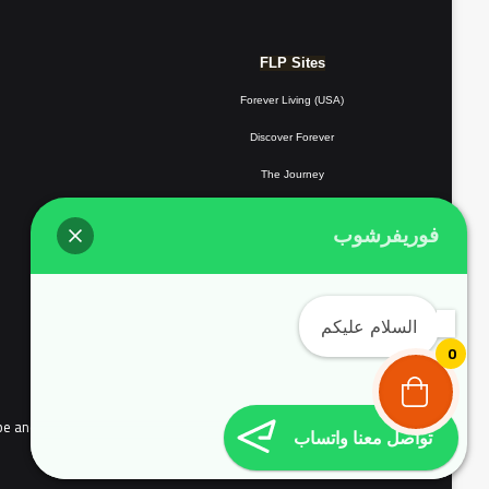
FLP Sites
Forever Living (USA)
Discover Forever
The Journey
Forever Resorts
فوريفرشوب
Forever
Giving
Forever Fotos
السلام عليكم
FLP Tools
0
the people of continental Europe and Complyed with EU user consent policy EU Cookie Law
تواصل معنا واتساب