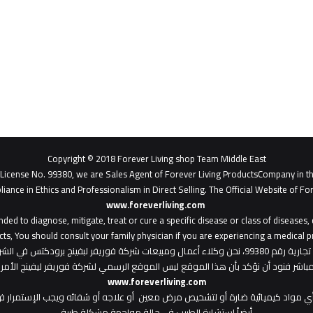
Copyright © 2018 Forever Living shop Team Middle East
- License No. 99380, we are Sales Agent of Forever Living ProductsCompany in t
liance in Ethics and Professionalism in Direct Selling. The Official Website of For
www.foreverliving.com
​
ded to diagnose, mitigate, treat or cure a specific disease or class of diseases
ts, You should consult your family physician if you are experiencing a medical p
: هذا الموقع من ملك لشركة فوريفر ليفينج شوب ش.م.ح - رخصة تجارية رقم 99380، نحن وكلاء أعمال ومبي
المباشر فنود أن نؤكد بأن هذا الموقع ليس الموقع الرسمي لشركة فوريفر ليفينج الأ
www.foreverliving.com
أي مواد كيميائية ضارة أو لتشخيص مرض معين أو علاجه أو شفائه ويجب الإستمرار في
أيضاً استشارة الطبيب في حالة مواجهة مشكلة طبية