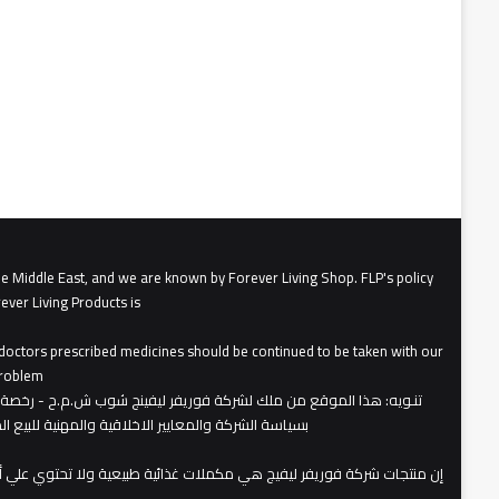
he Middle East, and we are known by Forever Living Shop. FLP's policy
ever Living Products is
, doctors prescribed medicines should be continued to be taken with our
roblem.
تنـويه
بسياسة الشركة والمعايير الاخلاقية والمهنية للبيع 
​إن منتجات شركة فوريفر ليفيج هي مكملات غذائية طبيعية ولا تحتوي علي 