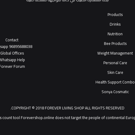
Products
Drinks
Nutrition
Contact
Bee Products
tsapp
96895688038
Global Offices
Weight Management
W
ha
t
sapp Help
Personal Care
Forever Forum
Skin Care
Health Support Combo
Sonya Cosmatic
COPYRIGHT © 2018 FOREVER LIVING SHOP ALL RIGHTS RESERVED.
Forevershop.online does not target  يمكنك التحدث مع خدمة عملاء ®Forever Living Products shop 2026
s count tool