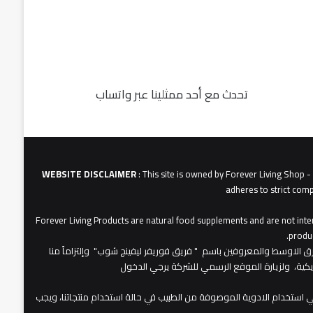
تحدث مع أحد ممثلينا عبر واتساب
fu062b
6u0627
631
3u0627u0628
WEBSITE DISCLAIMER
: This site is owned by Forever Living Shop 
adheres to strict comp
Forever Living Products are natural food supplements and are not inten
produc
عات شركة فوريفر لبفينج برودكتس في الشرق الاوسط والمعروفين باسم " فريق فوريفر ليفينج شوب" وإلتزاماً منا
مريكية، ولزيارة الموقع الرسمي للشركة يرجي الدخول
 استخدام الادوية الموصوفة من الطبيب في حالة استخدام منتجاتنا، ويجب