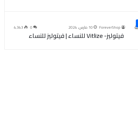
ForeverShop
10 مارس، 2024
0
4٬343
فيتوليز- Vitlize للنساء | فيتوليز للنساء