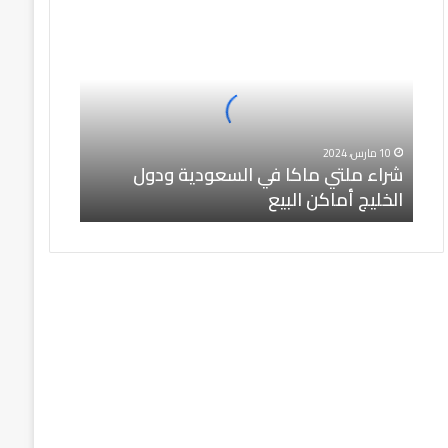
شراء
ملتي
ماكا
في
السعودية
ودول
الخليج
أماكن
10 مارس، 2024
شراء ملتي ماكا في السعودية ودول
البيع
الخليج أماكن البيع