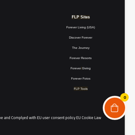
FLP Sites
Forever Living (USA)
Discover Forever
The Journey
Forever Resorts
Forever
Giving
Forever Fotos
FLP Tools
0
the people of continental Europe and Complyed with EU user consent policy EU Cookie Law