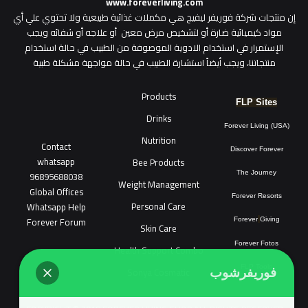
www.foreverliving.com
​إن منتجات شركة فوريفر ليفيج هي مكملات غذائية طبيعية ولا تحتوي علي أي
مواد كيميائية ضارة أو لتشخيص مرض معين أو علاجه أو شفائه ويجب
الإستمرار في استخدام الادوية الموصوفة من الطبيب في حالة استخدام
منتجاتنا، ويجب أيضاً استشارة الطبيب في حالة مواجهة مشكلة طبية
Products
FLP Sites
Drinks
Forever Living (USA)
Nutrition
Contact
Discover Forever
whatsapp
Bee Products
96895688038
The Journey
Weight Management
Global Offices
Forever Resorts
Personal Care
W
ha
t
sapp Help
Forever Forum
Forever
Giving
Skin Care
Forever Fotos
Health Support Combo
FLP Tools
Sonya Cosmatic
فوريفرشوب