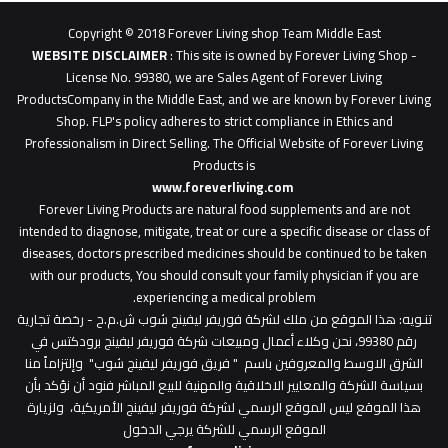
0627
1
Copyright © 2018 Forever Living shop Team Middle East
0627u0628
WEBSITE DISCLAIMER
: This site is owned by Forever Living Shop -
License No. 99380, we are Sales Agent of Forever Living
ProductsCompany in the Middle East, and we are known by Forever Living
Shop. FLP's policy adheres to strict compliance in Ethics and
Professionalism in Direct Selling. The Official Website of Forever Living
Products is
www.foreverliving.com
​
Forever Living Products are natural food supplements and are not
intended to diagnose, mitigate, treat or cure a specific disease or class of
diseases, doctors prescribed medicines should be continued to be taken
with our products, You should consult your family physician if you are
experiencing a medical problem.
تنـويه
: هذا الموقع من ملك لشركة فوريفر ليفينج شوب ش.م.ح - رخصة تجارية
رقم 99380، نحن وكلاء أعمال ومبيعات شركة فوريفر لبفينج برودكتس في
الشرق الاوسط والمعروفين باسم " فريق فوريفر ليفينج شوب" وإلتزاماً منا
بسياسة الشركة والمعايير الاخلاقية والمهنية للبيع المباشر فنود أن نؤكد بأن
هذا الموقع ليس الموقع الرسمي لشركة فوريفر ليفينج الأمريكية، ولزيارة
الموقع الرسمي للشركة يرجي الدخول