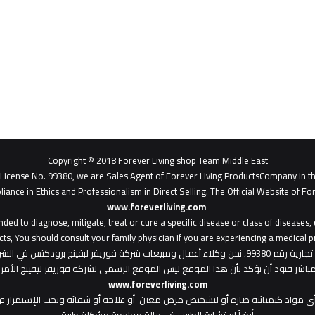
Copyright © 2018 Forever Living shop Team Middle East
- License No. 99380, we are Sales Agent of Forever Living ProductsCompany in t
liance in Ethics and Professionalism in Direct Selling. The Official Website of For
www.foreverliving.com
​
ded to diagnose, mitigate, treat or cure a specific disease or class of diseases
ts, You should consult your family physician if you are experiencing a medical p
: هذا الموقع من ملك لشركة فوريفر ليفينج شوب ش.م.ح - رخصة تجارية رقم 99380، نحن وكلاء أعمال ومبي
المباشر فنود أن نؤكد بأن هذا الموقع ليس الموقع الرسمي لشركة فوريفر ليفينج الأ
www.foreverliving.com
أي مواد كيميائية ضارة أو لتشخيص مرض معين أو علاجه أو شفائه ويجب الإستمرار في