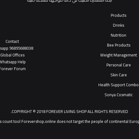
أيضاً استشارة الطبيب في حالة مواجهة مشكلة طبية
Products
Drinks
Nutrition
Contact
Bee Products
tsapp
96895688038
Global Offices
Weight Management
W
ha
t
sapp Help
Personal Care
Forever Forum
Skin Care
Health Support Combo
Sonya Cosmatic
COPYRIGHT © 2018 FOREVER LIVING SHOP ALL RIGHTS RESERVED.
Forevershop.online does not target  يمكنك التحدث مع خدمة عملاء ®Forever Living Products shop 2026
s count tool