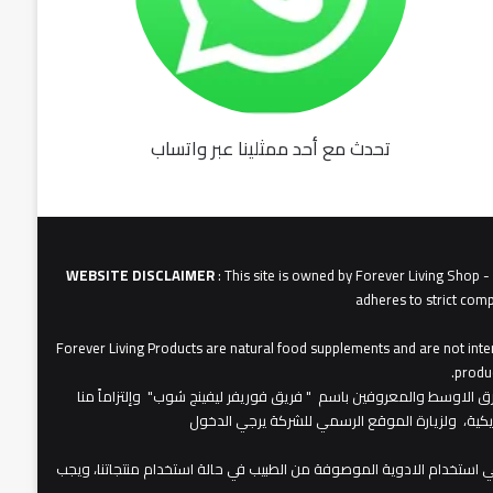
تحدث مع أحد ممثلينا عبر واتساب
fu062b
6u0627
631
3u0627u0628
WEBSITE DISCLAIMER
: This site is owned by Forever Living Shop 
adheres to strict comp
Forever Living Products are natural food supplements and are not inten
produc
عات شركة فوريفر لبفينج برودكتس في الشرق الاوسط والمعروفين باسم " فريق فوريفر ليفينج شوب" وإلتزاماً منا
مريكية، ولزيارة الموقع الرسمي للشركة يرجي الدخول
 استخدام الادوية الموصوفة من الطبيب في حالة استخدام منتجاتنا، ويجب