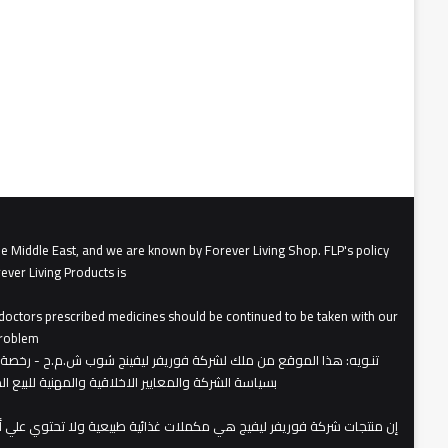
he Middle East, and we are known by Forever Living Shop. FLP's policy
ever Living Products is
, doctors prescribed medicines should be continued to be taken with our
roblem.
تنـويه
بسياسة الشركة والمعايير الاخلاقية والمهنية للبيع 
​إن منتجات شركة فوريفر ليفيج هي مكملات غذائية طبيعية ولا تحتوي علي 