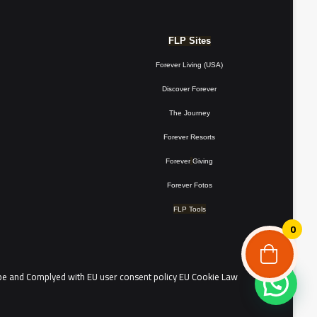
FLP Sites
Forever Living (USA)
Discover Forever
The Journey
Forever Resorts
فوريفرشوب
Forever
Giving
Forever Fotos
السلام عليكم
FLP Tools
0
the people of continental Europe and Complyed with EU user consent policy EU Cookie Law
تواصل معنا واتساب