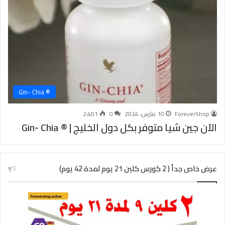
® Gin- Chia
ForeverShop
10 مارس، 2024
0
2٬401
الآن جين شيا متوفر بكل دول الخليج | ® Gin- Chia
عرض خاص جداً ( 2 كورس كلين 21 يوم لمدة 42 يوم)