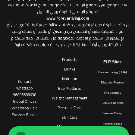
هذا الموقع ليس الموقع الرسمي لشركة فوريفر ليفينج الأمريكية، ولزيارة
الموقع الرسمي للشركة يرجي الدخول
www.foreverliving.com
​إن منتجات شركة فوريفر ليفيج هي مكملات غذائية طبيعية ولا تحتوي علي أي
مواد كيميائية ضارة أو لتشخيص مرض معين أو علاجه أو شفائه ويجب
الإستمرار في استخدام الادوية الموصوفة من الطبيب في حالة استخدام
منتجاتنا، ويجب أيضاً استشارة الطبيب في حالة مواجهة مشكلة طبية
Products
FLP Sites
Drinks
Forever Living (USA)
Nutrition
Contact
Discover Forever
whatsapp
Bee Products
96895688038
The Journey
Weight Management
Global Offices
Forever Resorts
Personal Care
W
ha
t
sapp Help
Forever Forum
Forever
Giving
Skin Care
Forever Fotos
Health Support Combo
FLP Tools