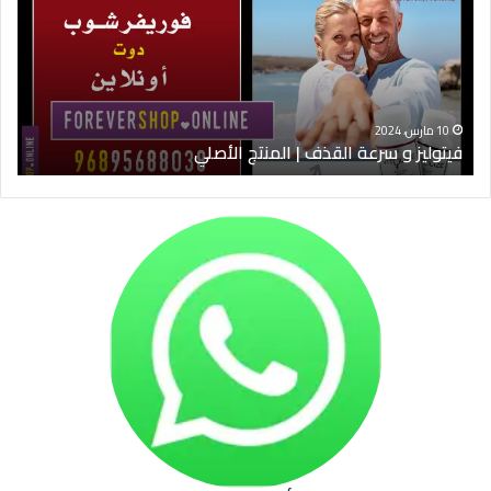
القذف
في
|
الس
المنتج
ود
الأصلي
الخ
10 مارس، 2024
فيتوليز و سرعة القذف | المنتج الأصلي
شرا