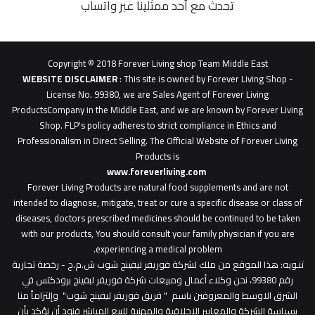
تحدث مع أحد ممثلينا عبر واتساب
62b
0627
1
Copyright © 2018 Forever Living shop Team Middle East
0627u0628
WEBSITE DISCLAIMER
: This site is owned by Forever Living Shop -
License No. 99380, we are Sales Agent of Forever Living
ProductsCompany in the Middle East, and we are known by Forever Living
Shop. FLP's policy adheres to strict compliance in Ethics and
Professionalism in Direct Selling. The Official Website of Forever Living
Products is
www.foreverliving.com
​
Forever Living Products are natural food supplements and are not
intended to diagnose, mitigate, treat or cure a specific disease or class of
diseases, doctors prescribed medicines should be continued to be taken
with our products, You should consult your family physician if you are
experiencing a medical problem.
تنـويه
: هذا الموقع من ملك لشركة فوريفر ليفينج شوب ش.م.ح - رخصة تجارية
رقم 99380، نحن وكلاء أعمال ومبيعات شركة فوريفر لبفينج برودكتس في
الشرق الاوسط والمعروفين باسم " فريق فوريفر ليفينج شوب" وإلتزاماً منا
بسياسة الشركة والمعايير الاخلاقية والمهنية للبيع المباشر فنود أن نؤكد بأن