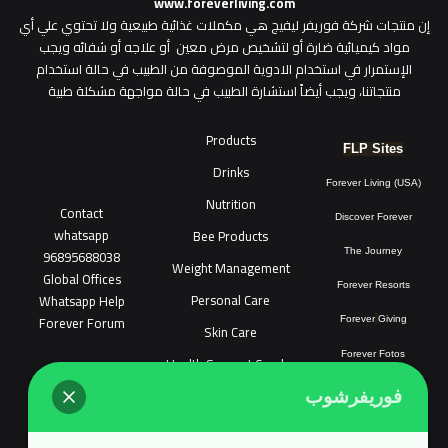
www.foreverliving.com
​إن منتجات شركة فوريفر ليفيج هي مكملات غذائية طبيعية ولا تحتوي علي أي
مواد كيميائية ضارة أو لتشخيص مرض معين أو علاجه أو شفائه ويجب
الإستمرار في استخدام الادوية الموصوفة من الطبيب في حالة استخدام
منتجاتنا، ويجب أيضاً استشارة الطبيب في حالة مواجهة مشكلة طبية
Products
FLP Sites
Drinks
Forever Living (USA)
Nutrition
Contact
Discover Forever
whatsapp
Bee Products
96895688038
The Journey
Weight Management
Global Offices
Forever Resorts
Personal Care
W
ha
t
sapp Help
Forever Forum
Forever
Giving
Skin Care
Forever Fotos
Health Support Combo
FLP Tools
Sonya Cosmatic
فوريفرشوب