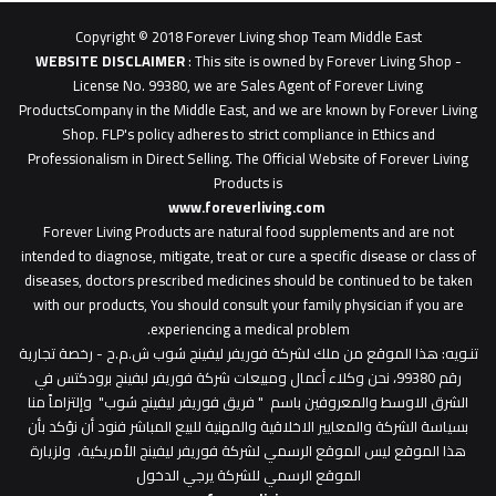
0627
1
Copyright © 2018 Forever Living shop Team Middle East
0627u0628
WEBSITE DISCLAIMER
: This site is owned by Forever Living Shop -
License No. 99380, we are Sales Agent of Forever Living
ProductsCompany in the Middle East, and we are known by Forever Living
Shop. FLP's policy adheres to strict compliance in Ethics and
Professionalism in Direct Selling. The Official Website of Forever Living
Products is
www.foreverliving.com
​
Forever Living Products are natural food supplements and are not
intended to diagnose, mitigate, treat or cure a specific disease or class of
diseases, doctors prescribed medicines should be continued to be taken
with our products, You should consult your family physician if you are
experiencing a medical problem.
تنـويه
: هذا الموقع من ملك لشركة فوريفر ليفينج شوب ش.م.ح - رخصة تجارية
رقم 99380، نحن وكلاء أعمال ومبيعات شركة فوريفر لبفينج برودكتس في
الشرق الاوسط والمعروفين باسم " فريق فوريفر ليفينج شوب" وإلتزاماً منا
بسياسة الشركة والمعايير الاخلاقية والمهنية للبيع المباشر فنود أن نؤكد بأن
هذا الموقع ليس الموقع الرسمي لشركة فوريفر ليفينج الأمريكية، ولزيارة
الموقع الرسمي للشركة يرجي الدخول