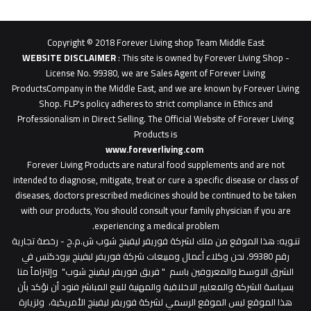
62b
0627
1
Copyright © 2018 Forever Living shop Team Middle East
0627u0628
WEBSITE DISCLAIMER
: This site is owned by Forever Living Shop -
License No. 99380, we are Sales Agent of Forever Living
ProductsCompany in the Middle East, and we are known by Forever Living
Shop. FLP's policy adheres to strict compliance in Ethics and
Professionalism in Direct Selling. The Official Website of Forever Living
Products is
www.foreverliving.com
​
Forever Living Products are natural food supplements and are not
intended to diagnose, mitigate, treat or cure a specific disease or class of
diseases, doctors prescribed medicines should be continued to be taken
with our products, You should consult your family physician if you are
experiencing a medical problem.
تنـويه
: هذا الموقع من ملك لشركة فوريفر ليفينج شوب ش.م.ح - رخصة تجارية
رقم 99380، نحن وكلاء أعمال ومبيعات شركة فوريفر لبفينج برودكتس في
الشرق الاوسط والمعروفين باسم " فريق فوريفر ليفينج شوب" وإلتزاماً منا
بسياسة الشركة والمعايير الاخلاقية والمهنية للبيع المباشر فنود أن نؤكد بأن
هذا الموقع ليس الموقع الرسمي لشركة فوريفر ليفينج الأمريكية، ولزيارة