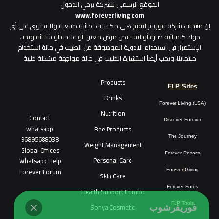
الموقع الرسمي للشركة يرجي الدخول
www.foreverliving.com
​إن منتجات شركة فوريفر ليفيج هي مكملات غذائية طبيعية ولا تحتوي علي أي
مواد كيميائية ضارة أو لتشخيص مرض معين أو علاجه أو شفائه ويجب
الإستمرار في استخدام الادوية الموصوفة من الطبيب في حالة استخدام
منتجاتنا، ويجب أيضاً استشارة الطبيب في حالة مواجهة مشكلة طبية
Products
FLP Sites
Drinks
Forever Living (USA)
Nutrition
Contact
Discover Forever
whatsapp
Bee Products
96895688038
The Journey
Weight Management
Global Offices
Forever Resorts
Personal Care
W
ha
t
sapp Help
Forever Forum
Forever
Giving
Skin Care
Forever Fotos
Health Support Combo
FLP Tools
Sonya Cosmatic
فوريفرشوب