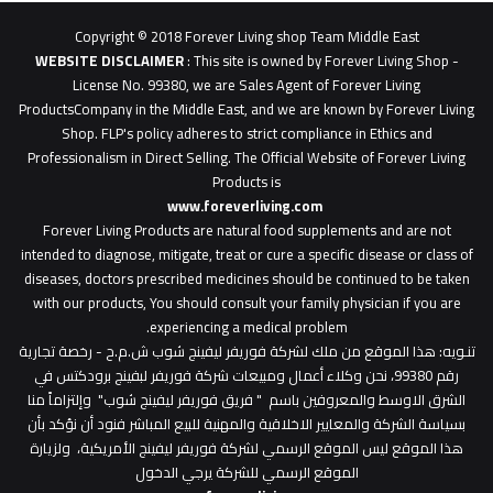
0627
1
Copyright © 2018 Forever Living shop Team Middle East
0627u0628
WEBSITE DISCLAIMER
: This site is owned by Forever Living Shop -
License No. 99380, we are Sales Agent of Forever Living
ProductsCompany in the Middle East, and we are known by Forever Living
Shop. FLP's policy adheres to strict compliance in Ethics and
Professionalism in Direct Selling. The Official Website of Forever Living
Products is
www.foreverliving.com
​
Forever Living Products are natural food supplements and are not
intended to diagnose, mitigate, treat or cure a specific disease or class of
diseases, doctors prescribed medicines should be continued to be taken
with our products, You should consult your family physician if you are
experiencing a medical problem.
تنـويه
: هذا الموقع من ملك لشركة فوريفر ليفينج شوب ش.م.ح - رخصة تجارية
رقم 99380، نحن وكلاء أعمال ومبيعات شركة فوريفر لبفينج برودكتس في
الشرق الاوسط والمعروفين باسم " فريق فوريفر ليفينج شوب" وإلتزاماً منا
بسياسة الشركة والمعايير الاخلاقية والمهنية للبيع المباشر فنود أن نؤكد بأن
هذا الموقع ليس الموقع الرسمي لشركة فوريفر ليفينج الأمريكية، ولزيارة
الموقع الرسمي للشركة يرجي الدخول