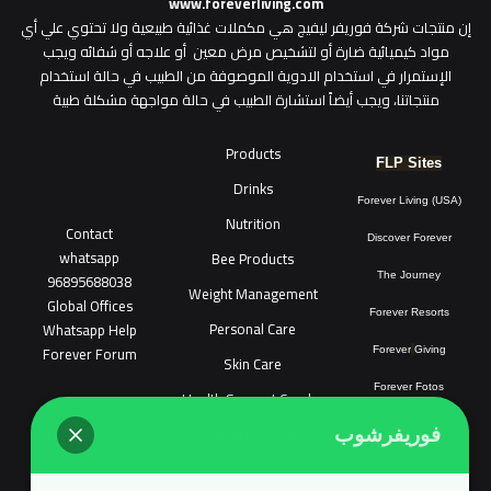
www.foreverliving.com
​إن منتجات شركة فوريفر ليفيج هي مكملات غذائية طبيعية ولا تحتوي علي أي
مواد كيميائية ضارة أو لتشخيص مرض معين أو علاجه أو شفائه ويجب
الإستمرار في استخدام الادوية الموصوفة من الطبيب في حالة استخدام
منتجاتنا، ويجب أيضاً استشارة الطبيب في حالة مواجهة مشكلة طبية
Products
FLP Sites
Drinks
Forever Living (USA)
Nutrition
Contact
Discover Forever
whatsapp
Bee Products
96895688038
The Journey
Weight Management
Global Offices
Forever Resorts
Personal Care
W
ha
t
sapp Help
Forever Forum
Forever
Giving
Skin Care
Forever Fotos
Health Support Combo
FLP Tools
Sonya Cosmatic
فوريفرشوب