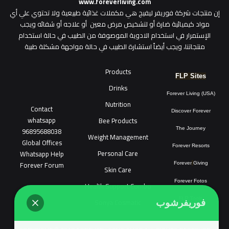
www.foreverliving.com
​إن منتجات شركة فوريفر ليفيج هي مكملات غذائية طبيعية ولا تحتوي علي أي
مواد كيميائية ضارة أو لتشخيص مرض معين أو علاجه أو شفائه ويجب
الإستمرار في استخدام الادوية الموصوفة من الطبيب في حالة استخدام
منتجاتنا، ويجب أيضاً استشارة الطبيب في حالة مواجهة مشكلة طبية
Products
FLP Sites
Drinks
Forever Living (USA)
Nutrition
Contact
Discover Forever
whatsapp
Bee Products
96895688038
The Journey
Weight Management
Global Offices
Forever Resorts
Personal Care
W
ha
t
sapp Help
Forever Forum
Forever
Giving
Skin Care
Forever Fotos
Health Support Combo
FLP Tools
Sonya Cosmatic
فوريفرشوب