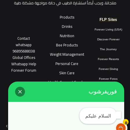
منتجاتنا، ويجب أيضاً استشارة الطبيب في حالة مواجهة مشكلة طبية
Products
FLP Sites
Drinks
Forever Living (USA)
Nutrition
Contact
Discover Forever
whatsapp
Bee Products
96895688038
The Journey
Weight Management
Global Offices
Forever Resorts
Personal Care
W
ha
t
sapp Help
Forever Forum
Forever
Giving
Skin Care
Forever Fotos
Health Support Combo
FLP Tools
Sonya Cosmatic
فوريفرشوب
COPYRIGHT © 2018 FOREVER LIVING SHOP ALL RIGHTS RESERVED.
السلام عليكم
Links count tool
Forevershop.online does not target the people of
0
continental Europe and Complyed with EU user consent policy EU Cookie