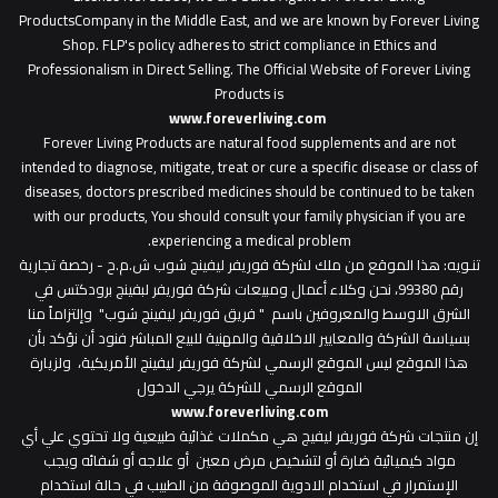
ProductsCompany in the Middle East, and we are known by Forever Living
Shop. FLP's policy adheres to strict compliance in Ethics and
Professionalism in Direct Selling. The Official Website of Forever Living
Products is
www.foreverliving.com
​
Forever Living Products are natural food supplements and are not
intended to diagnose, mitigate, treat or cure a specific disease or class of
diseases, doctors prescribed medicines should be continued to be taken
with our products, You should consult your family physician if you are
experiencing a medical problem.
تنـويه
: هذا الموقع من ملك لشركة فوريفر ليفينج شوب ش.م.ح - رخصة تجارية
رقم 99380، نحن وكلاء أعمال ومبيعات شركة فوريفر لبفينج برودكتس في
الشرق الاوسط والمعروفين باسم " فريق فوريفر ليفينج شوب" وإلتزاماً منا
بسياسة الشركة والمعايير الاخلاقية والمهنية للبيع المباشر فنود أن نؤكد بأن
هذا الموقع ليس الموقع الرسمي لشركة فوريفر ليفينج الأمريكية، ولزيارة
الموقع الرسمي للشركة يرجي الدخول
www.foreverliving.com
​إن منتجات شركة فوريفر ليفيج هي مكملات غذائية طبيعية ولا تحتوي علي أي
مواد كيميائية ضارة أو لتشخيص مرض معين أو علاجه أو شفائه ويجب
الإستمرار في استخدام الادوية الموصوفة من الطبيب في حالة استخدام