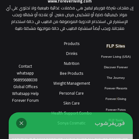
www.foreverliving.com
​إن منتجات شركة فوريفر ليفيج هي مكملات غذائية طبيعية ولا تحتوي علي أي
مواد كيميائية ضارة أو لتشخيص مرض معين أو علاجه أو شفائه ويجب
الإستمرار في استخدام الادوية الموصوفة من الطبيب في حالة استخدام
منتجاتنا، ويجب أيضاً استشارة الطبيب في حالة مواجهة مشكلة طبية
Products
FLP Sites
Drinks
Forever Living (USA)
Nutrition
Contact
Discover Forever
whatsapp
Bee Products
96895688038
The Journey
Weight Management
Global Offices
Forever Resorts
Personal Care
W
ha
t
sapp Help
Forever Forum
Forever
Giving
Skin Care
Forever Fotos
Health Support Combo
FLP Tools
Sonya Cosmatic
فوريفرشوب