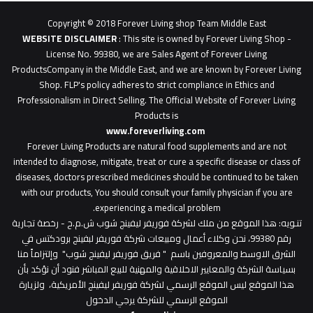
0627
1
Copyright © 2018 Forever Living shop Team Middle East
0627u0628
WEBSITE DISCLAIMER
: This site is owned by Forever Living Shop -
License No. 99380, we are Sales Agent of Forever Living
ProductsCompany in the Middle East, and we are known by Forever Living
Shop. FLP's policy adheres to strict compliance in Ethics and
Professionalism in Direct Selling. The Official Website of Forever Living
Products is
www.foreverliving.com
​
Forever Living Products are natural food supplements and are not
intended to diagnose, mitigate, treat or cure a specific disease or class of
diseases, doctors prescribed medicines should be continued to be taken
with our products, You should consult your family physician if you are
experiencing a medical problem.
تنـويه
: هذا الموقع من ملك لشركة فوريفر ليفينج شوب ش.م.ح - رخصة تجارية
رقم 99380، نحن وكلاء أعمال ومبيعات شركة فوريفر لبفينج برودكتس في
الشرق الاوسط والمعروفين باسم " فريق فوريفر ليفينج شوب" وإلتزاماً منا
بسياسة الشركة والمعايير الاخلاقية والمهنية للبيع المباشر فنود أن نؤكد بأن
هذا الموقع ليس الموقع الرسمي لشركة فوريفر ليفينج الأمريكية، ولزيارة
الموقع الرسمي للشركة يرجي الدخول