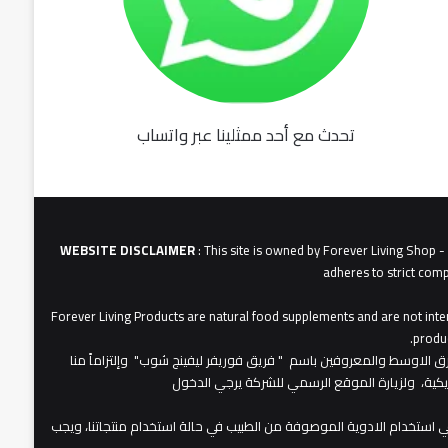
تحدث مع أحد ممثلينا عبر واتساب
fu062b
6u0627
631
3u0627u0628
WEBSITE DISCLAIMER
: This site is owned by Forever Living Shop 
adheres to strict comp
Forever Living Products are natural food supplements and are not inten
produc
عات شركة فوريفر لبفينج برودكتس في الشرق الاوسط والمعروفين باسم " فريق فوريفر ليفينج شوب" وإلتزاماً منا
مريكية، ولزيارة الموقع الرسمي للشركة يرجي الدخول
 استخدام الادوية الموصوفة من الطبيب في حالة استخدام منتجاتنا، ويجب