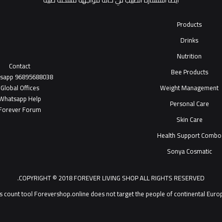
أيضاً استشارة الطبيب في حالة مواجهة مشكلة طبية
Products
Drinks
Nutrition
Contact
Bee Products
tsapp
96895688038
Global Offices
Weight Management
W
ha
t
sapp Help
Personal Care
Forever Forum
Skin Care
Health Support Combo
Sonya Cosmatic
COPYRIGHT © 2018 FOREVER LIVING SHOP ALL RIGHTS RESERVED.
Forevershop.online does not target  يمكنك التحدث مع خدمة عملاء ®Forever Living Products shop 2026
s count tool