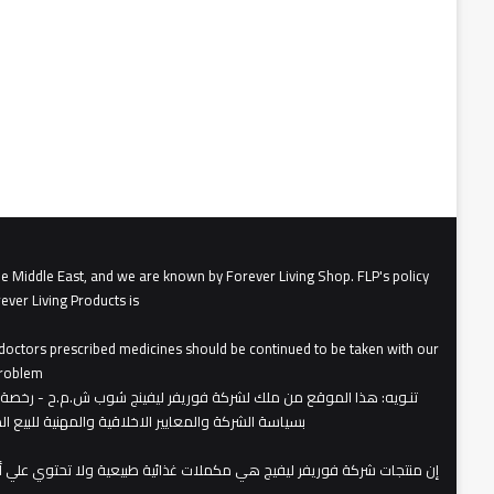
he Middle East, and we are known by Forever Living Shop. FLP's policy
ever Living Products is
, doctors prescribed medicines should be continued to be taken with our
roblem.
تنـويه
بسياسة الشركة والمعايير الاخلاقية والمهنية للبيع 
​إن منتجات شركة فوريفر ليفيج هي مكملات غذائية طبيعية ولا تحتوي علي 