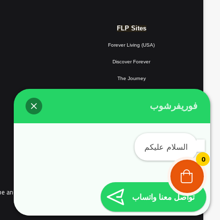
FLP Sites
Forever Living (USA)
Discover Forever
The Journey
Forever Resorts
فوريفرشوب
Forever
Giving
Forever Fotos
السلام عليكم
FLP Tools
0
the people of continental Europe and Complyed with EU user consent policy EU Cookie Law
تواصل معنا واتساب