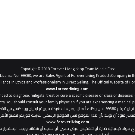
Copyright © 2018 Forever Living shop Team Middle East
- License No. 99380, we are Sales Agent of Forever Living ProductsCompany in t
liance in Ethics and Professionalism in Direct Selling. The Official Website of For
www.foreverliving.com
​
ded to diagnose, mitigate, treat or cure a specific disease or class of diseases
ts, You should consult your family physician if you are experiencing a medical p
: هذا الموقع من ملك لشركة فوريفر ليفينج شوب ش.م.ح - رخصة تجارية رقم 99380، نحن وكلاء أعمال ومبي
المباشر فنود أن نؤكد بأن هذا الموقع ليس الموقع الرسمي لشركة فوريفر ليفينج الأ
www.foreverliving.com
أي مواد كيميائية ضارة أو لتشخيص مرض معين أو علاجه أو شفائه ويجب الإستمرار في