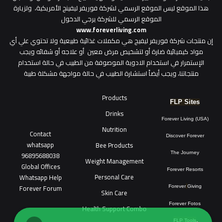
هذا الموقع ليس الموقع الرسمي لشركة فوريفر ليفينج الأمريكية، ولزيارة
الموقع الرسمي للشركة يرجي الدخول
www.foreverliving.com
​إن منتجات شركة فوريفر ليفيج هي مكملات غذائية طبيعية ولا تحتوي علي أي
مواد كيميائية ضارة أو لتشخيص مرض معين أو علاجه أو شفائه ويجب
الإستمرار في استخدام الادوية الموصوفة من الطبيب في حالة استخدام
منتجاتنا، ويجب أيضاً استشارة الطبيب في حالة مواجهة مشكلة طبية
Products
FLP Sites
Drinks
Forever Living (USA)
Nutrition
Contact
Discover Forever
whatsapp
Bee Products
96895688038
The Journey
Weight Management
Global Offices
Forever Resorts
Personal Care
W
ha
t
sapp Help
Forever Forum
Forever
Giving
Skin Care
Forever Fotos
Health Support Combo
FLP Tools