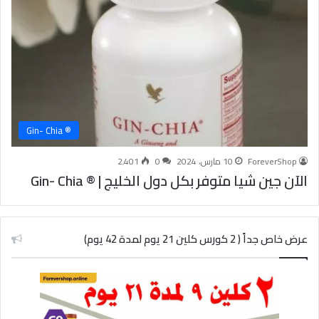
® Gin- Chia
ForeverShop
10 مارس، 2024
0
2٬401
الآن جين شيا متوفر بكل دول الخليج | ® Gin- Chia
عرض خاص جداً ( 2 كورس كلين 21 يوم لمدة 42 يوم)