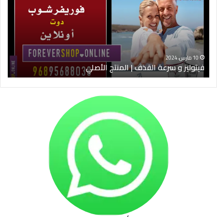
القذف
في
|
الس
المنتج
ود
الأصلي
الخ
10 مارس، 2024
فيتوليز و سرعة القذف | المنتج الأصلي
شرا