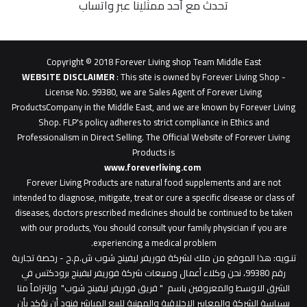
تحدث مع أحد ممثلينا عبر واتساب
62b
0627
1
Copyright © 2018 Forever Living shop Team Middle East
0627u0628
WEBSITE DISCLAIMER
: This site is owned by Forever Living Shop -
License No. 99380, we are Sales Agent of Forever Living
ProductsCompany in the Middle East, and we are known by Forever Living
Shop. FLP's policy adheres to strict compliance in Ethics and
Professionalism in Direct Selling. The Official Website of Forever Living
Products is
www.foreverliving.com
​
Forever Living Products are natural food supplements and are not
intended to diagnose, mitigate, treat or cure a specific disease or class of
diseases, doctors prescribed medicines should be continued to be taken
with our products, You should consult your family physician if you are
experiencing a medical problem.
تنـويه
: هذا الموقع من ملك لشركة فوريفر ليفينج شوب ش.م.ح - رخصة تجارية
رقم 99380، نحن وكلاء أعمال ومبيعات شركة فوريفر لبفينج برودكتس في
الشرق الاوسط والمعروفين باسم " فريق فوريفر ليفينج شوب" وإلتزاماً منا
بسياسة الشركة والمعايير الاخلاقية والمهنية للبيع المباشر فنود أن نؤكد بأن