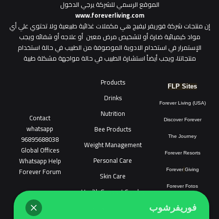
الموقع الرسمي للشركة يرجي الدخول
www.foreverliving.com
​إن منتجات شركة فوريفر ليفيج هي مكملات غذائية طبيعية ولا تحتوي علي أي
مواد كيميائية ضارة أو لتشخيص مرض معين أو علاجه أو شفائه ويجب
الإستمرار في استخدام الادوية الموصوفة من الطبيب في حالة استخدام
منتجاتنا، ويجب أيضاً استشارة الطبيب في حالة مواجهة مشكلة طبية
Products
FLP Sites
Drinks
Forever Living (USA)
Nutrition
Contact
Discover Forever
whatsapp
Bee Products
96895688038
The Journey
Weight Management
Global Offices
Forever Resorts
Personal Care
W
ha
t
sapp Help
Forever Forum
Forever
Giving
Skin Care
Forever Fotos
Health Support Combo
FLP Tools
Sonya Cosmatic
فوريفرشوب