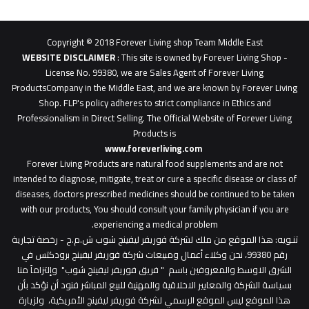
62b
0627
1
Copyright © 2018 Forever Living shop Team Middle East
0627u0628
WEBSITE DISCLAIMER
: This site is owned by Forever Living Shop -
License No. 99380, we are Sales Agent of Forever Living
ProductsCompany in the Middle East, and we are known by Forever Living
Shop. FLP's policy adheres to strict compliance in Ethics and
Professionalism in Direct Selling. The Official Website of Forever Living
Products is
www.foreverliving.com
​
Forever Living Products are natural food supplements and are not
intended to diagnose, mitigate, treat or cure a specific disease or class of
diseases, doctors prescribed medicines should be continued to be taken
with our products, You should consult your family physician if you are
experiencing a medical problem.
تنـويه
: هذا الموقع من ملك لشركة فوريفر ليفينج شوب ش.م.ح - رخصة تجارية
رقم 99380، نحن وكلاء أعمال ومبيعات شركة فوريفر لبفينج برودكتس في
الشرق الاوسط والمعروفين باسم " فريق فوريفر ليفينج شوب" وإلتزاماً منا
بسياسة الشركة والمعايير الاخلاقية والمهنية للبيع المباشر فنود أن نؤكد بأن
هذا الموقع ليس الموقع الرسمي لشركة فوريفر ليفينج الأمريكية، ولزيارة