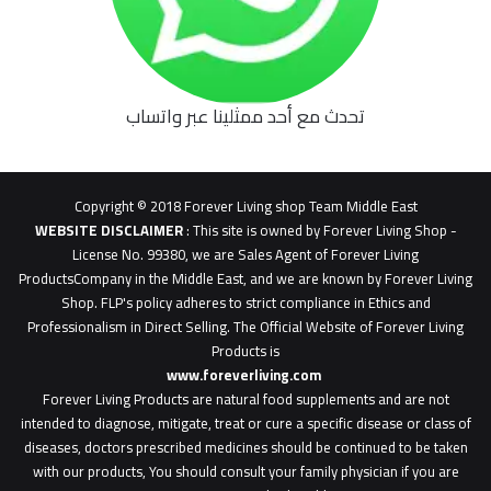
تحدث مع أحد ممثلينا عبر واتساب
62b
0627
1
Copyright © 2018 Forever Living shop Team Middle East
0627u0628
WEBSITE DISCLAIMER
: This site is owned by Forever Living Shop -
License No. 99380, we are Sales Agent of Forever Living
ProductsCompany in the Middle East, and we are known by Forever Living
Shop. FLP's policy adheres to strict compliance in Ethics and
Professionalism in Direct Selling. The Official Website of Forever Living
Products is
www.foreverliving.com
​
Forever Living Products are natural food supplements and are not
intended to diagnose, mitigate, treat or cure a specific disease or class of
diseases, doctors prescribed medicines should be continued to be taken
with our products, You should consult your family physician if you are