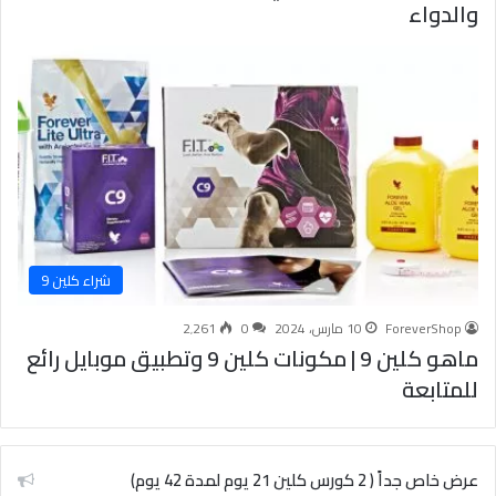
والدواء
شراء كلين 9
ForeverShop
10 مارس، 2024
0
2٬261
ماهو كلين 9 | مكونات كلين 9 وتطبيق موبايل رائع
للمتابعة
عرض خاص جداً ( 2 كورس كلين 21 يوم لمدة 42 يوم)