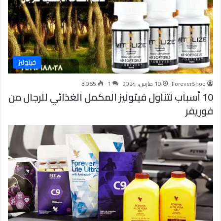
فيتوليز
ForeverShop
10 مارس، 2024
1
3٬065
10 أسباب لتناول فيتوليز المكمل الغذائي للرجال من
فوريفر