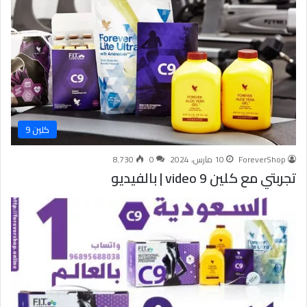
كلين 9
ForeverShop
10 مارس، 2024
0
8٬730
تجربتي مع كلين 9 video | بالفيديو