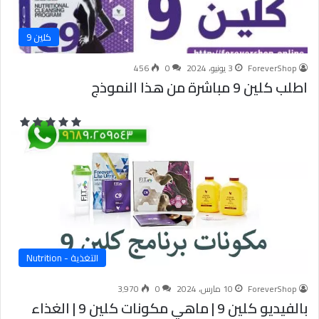
كلين 9
ForeverShop
3 يونيو، 2024
0
456
اطلب كلين 9 مباشرة من هذا النموذج
التغذية - Nutrition
ForeverShop
10 مارس، 2024
0
3٬970
بالفيديو كلين 9 | ماهي مكونات كلين 9 | الغذاء