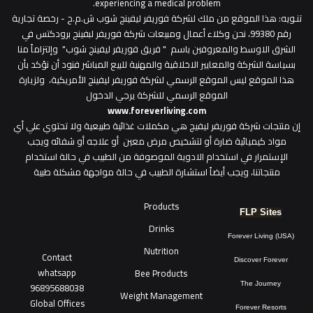
experiencing a medical problem.
تنـويه
: هذا الموقع من ملك لشركة فوريفر ليفينج شوب ش.م.ح - رخصة تجارية
رقم 99380، نحن وكلاء أعمال ومبيعات شركة فوريفر لبفينج برودكتس في
الشرق الاوسط والمعروفين باسم " فريق فوريفر ليفينج شوب" وإلتزاماً منا
بسياسة الشركة والمعايير الاخلاقية والمهنية للبيع المباشر فنود أن نؤكد بأن
هذا الموقع ليس الموقع الرسمي لشركة فوريفر ليفينج الأمريكية، ولزيارة
الموقع الرسمي للشركة يرجي الدخول
www.foreverliving.com
​إن منتجات شركة فوريفر ليفيج هي مكملات غذائية طبيعية ولا تحتوي علي أي
مواد كيميائية ضارة أو لتشخيص مرض معين أو علاجه أو شفائه ويجب
الإستمرار في استخدام الادوية الموصوفة من الطبيب في حالة استخدام
منتجاتنا، ويجب أيضاً استشارة الطبيب في حالة مواجهة مشكلة طبية
Products
FLP Sites
Drinks
Forever Living (USA)
Nutrition
Contact
Discover Forever
whatsapp
Bee Products
96895688038
The Journey
Weight Management
Global Offices
Forever Resorts