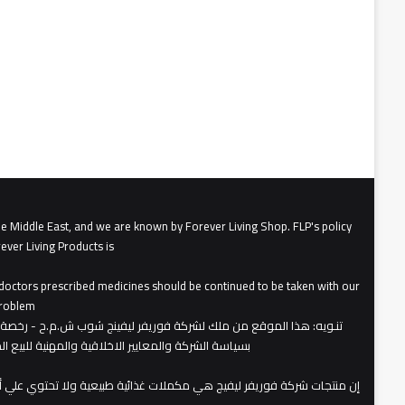
he Middle East, and we are known by Forever Living Shop. FLP's policy
ever Living Products is
, doctors prescribed medicines should be continued to be taken with our
roblem.
تنـويه
بسياسة الشركة والمعايير الاخلاقية والمهنية للبيع 
​إن منتجات شركة فوريفر ليفيج هي مكملات غذائية طبيعية ولا تحتوي علي 