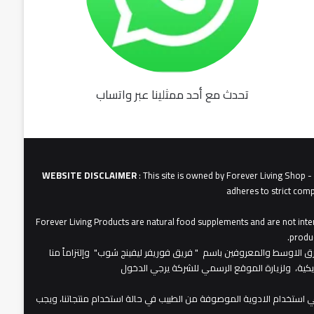
تحدث مع أحد ممثلينا عبر واتساب
fu062b
6u0627
631
3u0627u0628
WEBSITE DISCLAIMER
: This site is owned by Forever Living Shop 
adheres to strict comp
Forever Living Products are natural food supplements and are not inten
produc
عات شركة فوريفر لبفينج برودكتس في الشرق الاوسط والمعروفين باسم " فريق فوريفر ليفينج شوب" وإلتزاماً منا
مريكية، ولزيارة الموقع الرسمي للشركة يرجي الدخول
 استخدام الادوية الموصوفة من الطبيب في حالة استخدام منتجاتنا، ويجب