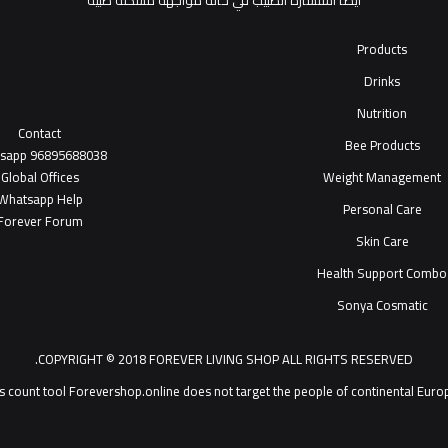
أيضاً استشارة الطبيب في حالة مواجهة مشكلة طبية
Products
Drinks
Nutrition
Contact
Bee Products
tsapp
96895688038
Global Offices
Weight Management
W
ha
t
sapp Help
Personal Care
Forever Forum
Skin Care
Health Support Combo
Sonya Cosmatic
COPYRIGHT © 2018 FOREVER LIVING SHOP ALL RIGHTS RESERVED.
Forevershop.online does not target  يمكنك التحدث مع خدمة عملاء ®Forever Living Products shop 2026
s count tool