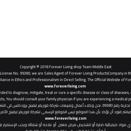
Copyright © 2018 Forever Living shop Team Middle East
- License No. 99380, we are Sales Agent of Forever Living ProductsCompany in t
liance in Ethics and Professionalism in Direct Selling. The Official Website of For
www.foreverliving.com
​
ded to diagnose, mitigate, treat or cure a specific disease or class of diseases
ts, You should consult your family physician if you are experiencing a medical p
: هذا الموقع من ملك لشركة فوريفر ليفينج شوب ش.م.ح - رخصة تجارية رقم 99380، نحن وكلاء أعمال ومبي
المباشر فنود أن نؤكد بأن هذا الموقع ليس الموقع الرسمي لشركة فوريفر ليفينج الأ
www.foreverliving.com
أي مواد كيميائية ضارة أو لتشخيص مرض معين أو علاجه أو شفائه ويجب الإستمرار في