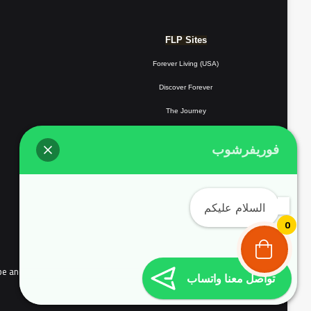
FLP Sites
Forever Living (USA)
Discover Forever
The Journey
Forever Resorts
فوريفرشوب
Forever
Giving
Forever Fotos
السلام عليكم
FLP Tools
0
the people of continental Europe and Complyed with EU user consent policy EU Cookie Law
تواصل معنا واتساب