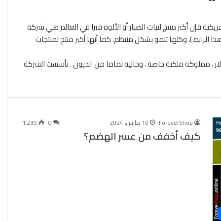
يكية فإن أكبر منتج لنبات الصبار أو الألوة فيرا في العالم هي شركة
ا الرابط )، وكلها تنمو بشكل منتظم. كما أنها أكبر منتج لمنتجات
أمريكية لديها مبيعات سنوية تتجاوز 3.5 مليار دولار ، مملوكة ملكية خاصة ، وخالية تماما من الديون . تأسست الشركة
ForeverShop
10 مارس، 2024
0
1٬239
كيف أخفف من عسر الهضم؟