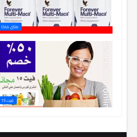
ملتي ماكا
فيت 15