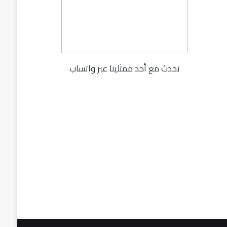
تحدث مع أحد ممثلينا عبر واتساب
fu062b
6u0627
631
3u0627u0628