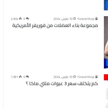
شراء
ملتي
ماكا
في
ForeverShop
10 مارس، 2024
0
2٬304
السعودية
مجموعة بناء العضلات من فوريفر الأمريكية
ودول
الخليج
أماكن
10 مارس، 2024
شراء ملتي ماكا في السعودية ودول
البيع
هدي
الخليج أماكن البيع
ForeverShop
10 مارس، 2024
0
1٬381
كم يتكلف سعر 3 عبوات ملتي ماكا ؟