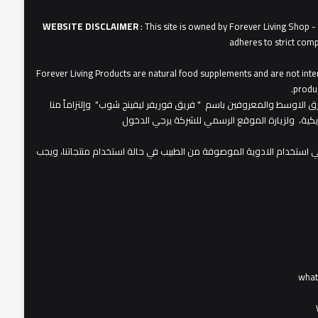
WEBSITE DISCLAIMER
: This site is owned by Forever Living Shop 
adheres to strict comp
Forever Living Products are natural food supplements and are not inten
produc
عات شركة فوريفر لبفينج برودكتس في الشرق الاوسط والمعروفين باسم " فريق فوريفر ليفينج شوب" وإلتزاماً منا
مريكية، ولزيارة الموقع الرسمي للشركة يرجي الدخول
 استخدام الادوية الموصوفة من الطبيب في حالة استخدام منتجاتنا، ويجب
wha