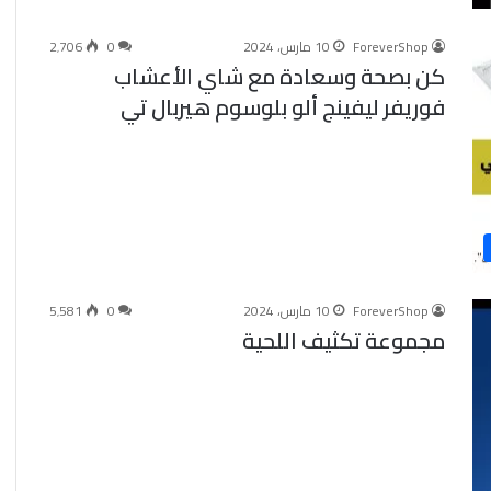
ForeverShop
10 مارس، 2024
0
2٬706
كن بصحة وسعادة مع شاي الأعشاب
فوريفر ليفينج ألو بلوسوم هيربال تي
ForeverShop
10 مارس، 2024
0
5٬581
مجموعة تكثيف اللحية