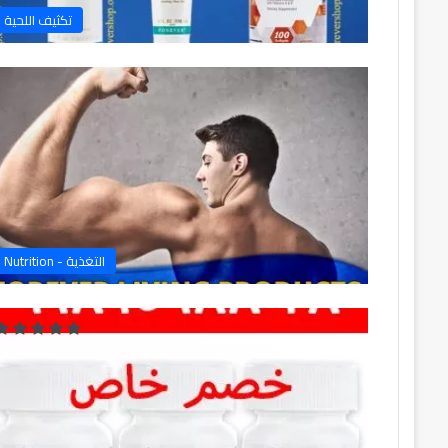
سعر
تكثيف اللحية
ملتي
ماكا
في
النهدي
10 مارس، 2024
سعر ملتي ماكا في الن
التغذية - Nutrition