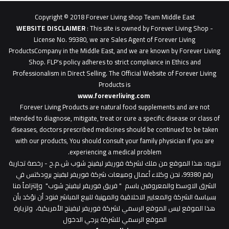
0627
1
Copyright © 2018 Forever Living shop Team Middle East
0627u0628
WEBSITE DISCLAIMER
: This site is owned by Forever Living Shop -
License No. 99380, we are Sales Agent of Forever Living
ProductsCompany in the Middle East, and we are known by Forever Living
Shop. FLP's policy adheres to strict compliance in Ethics and
Professionalism in Direct Selling. The Official Website of Forever Living
Products is
www.foreverliving.com
​
Forever Living Products are natural food supplements and are not
intended to diagnose, mitigate, treat or cure a specific disease or class of
diseases, doctors prescribed medicines should be continued to be taken
with our products, You should consult your family physician if you are
experiencing a medical problem.
تنـويه
: هذا الموقع من ملك لشركة فوريفر ليفينج شوب ش.م.ح - رخصة تجارية
رقم 99380، نحن وكلاء أعمال ومبيعات شركة فوريفر لبفينج برودكتس في
الشرق الاوسط والمعروفين باسم " فريق فوريفر ليفينج شوب" وإلتزاماً منا
بسياسة الشركة والمعايير الاخلاقية والمهنية للبيع المباشر فنود أن نؤكد بأن
هذا الموقع ليس الموقع الرسمي لشركة فوريفر ليفينج الأمريكية، ولزيارة
الموقع الرسمي للشركة يرجي الدخول