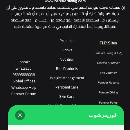
www.foreverliving.com
​إن منتجات شركة فوريفر ليفيج هي مكملات غذائية طبيعية ولا تحتوي علي أي
مواد كيميائية ضارة أو لتشخيص مرض معين أو علاجه أو شفائه ويجب
الإستمرار في استخدام الادوية الموصوفة من الطبيب في حالة استخدام
منتجاتنا، ويجب أيضاً استشارة الطبيب في حالة مواجهة مشكلة طبية
Products
FLP Sites
Drinks
Forever Living (USA)
Nutrition
Contact
Discover Forever
whatsapp
Bee Products
96895688038
The Journey
Weight Management
Global Offices
Forever Resorts
Personal Care
W
ha
t
sapp Help
Forever Forum
Forever
Giving
Skin Care
Forever Fotos
Health Support Combo
FLP Tools
Sonya Cosmatic
فوريفرشوب