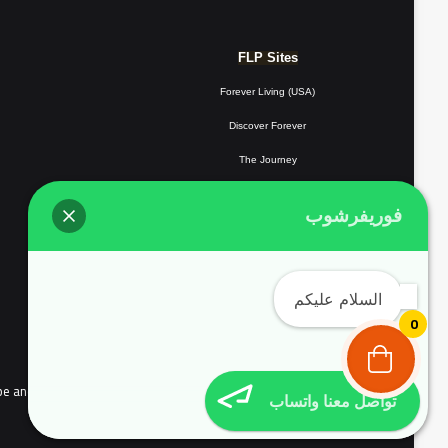
FLP Sites
Forever Living (USA)
Discover Forever
The Journey
Forever Resorts
فوريفرشوب
Forever
Giving
Forever Fotos
السلام عليكم
FLP Tools
0
the people of continental Europe and Complyed with EU user consent policy EU Cookie Law
تواصل معنا واتساب