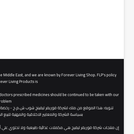
he Middle East, and we are known by Forever Living Shop. FLP's policy
ever Living Products is
, doctors prescribed medicines should be continued to be taken with our
roblem.
تنـويه
بسياسة الشركة والمعايير الاخلاقية والمهنية للبيع 
​إن منتجات شركة فوريفر ليفيج هي مكملات غذائية طبيعية ولا تحتوي علي 