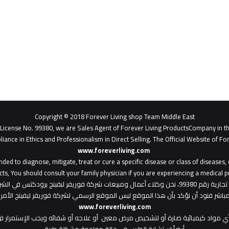
Copyright © 2018 Forever Living shop Team Middle East
- License No. 99380, we are Sales Agent of Forever Living ProductsCompany in t
liance in Ethics and Professionalism in Direct Selling. The Official Website of For
www.foreverliving.com
​
ded to diagnose, mitigate, treat or cure a specific disease or class of diseases
ts, You should consult your family physician if you are experiencing a medical p
: هذا الموقع من ملك لشركة فوريفر ليفينج شوب ش.م.ح - رخصة تجارية رقم 99380، نحن وكلاء أعمال ومبي
المباشر فنود أن نؤكد بأن هذا الموقع ليس الموقع الرسمي لشركة فوريفر ليفينج الأ
www.foreverliving.com
أي مواد كيميائية ضارة أو لتشخيص مرض معين أو علاجه أو شفائه ويجب الإستمرار في