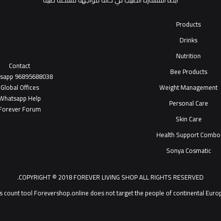
أيضاً استشارة الطبيب في حالة مواجهة مشكلة طبية
Products
Drinks
Nutrition
Contact
Bee Products
tsapp
96895688038
Global Offices
Weight Management
W
ha
t
sapp Help
Personal Care
Forever Forum
Skin Care
Health Support Combo
Sonya Cosmatic
COPYRIGHT © 2018 FOREVER LIVING SHOP ALL RIGHTS RESERVED.
Forevershop.online does not target  يمكنك التحدث مع خدمة عملاء ®Forever Living Products shop 2026
s count tool