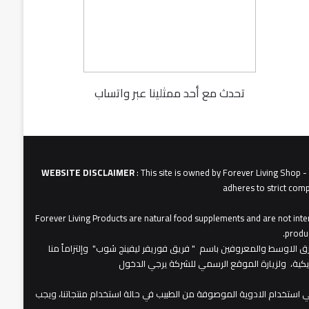
تحدث مع أحد ممثلينا عبر واتساب
fu062b
6u0627
631
3u0627u0628
WEBSITE DISCLAIMER
: This site is owned by Forever Living Shop 
adheres to strict comp
Forever Living Products are natural food supplements and are not inten
produc
عات شركة فوريفر لبفينج برودكتس في الشرق الاوسط والمعروفين باسم " فريق فوريفر ليفينج شوب" وإلتزاماً منا
مريكية، ولزيارة الموقع الرسمي للشركة يرجي الدخول
 استخدام الادوية الموصوفة من الطبيب في حالة استخدام منتجاتنا، ويجب