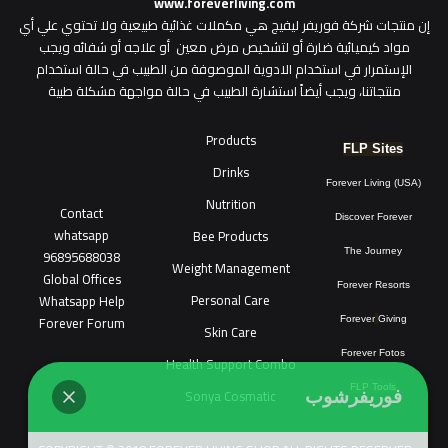
www.foreverliving.com
​إن منتجات شركة فوريفر ليفيج هي مكملات غذائية طبيعية ولا تحتوي علي أي
مواد كيميائية ضارة أو لتشخيص مرض معين أو علاجه أو شفائه ويجب
الإستمرار في استخدام الادوية الموصوفة من الطبيب في حالة استخدام
منتجاتنا، ويجب أيضاً استشارة الطبيب في حالة مواجهة مشكلة طبية
Products
FLP Sites
Drinks
Forever Living (USA)
Nutrition
Contact
Discover Forever
whatsapp
Bee Products
96895688038
The Journey
Weight Management
Global Offices
Forever Resorts
Personal Care
W
ha
t
sapp Help
Forever Forum
Forever
Giving
Skin Care
Forever Fotos
Health Support Combo
FLP Tools
Sonya Cosmatic
فوريفرشوب