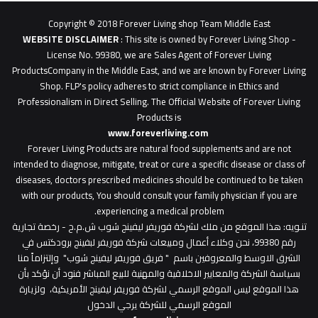
0627
1
Copyright © 2018 Forever Living shop Team Middle East
0627u0628
WEBSITE DISCLAIMER
: This site is owned by Forever Living Shop -
License No. 99380, we are Sales Agent of Forever Living
ProductsCompany in the Middle East, and we are known by Forever Living
Shop. FLP's policy adheres to strict compliance in Ethics and
Professionalism in Direct Selling. The Official Website of Forever Living
Products is
www.foreverliving.com
​
Forever Living Products are natural food supplements and are not
intended to diagnose, mitigate, treat or cure a specific disease or class of
diseases, doctors prescribed medicines should be continued to be taken
with our products, You should consult your family physician if you are
experiencing a medical problem.
تنـويه
: هذا الموقع من ملك لشركة فوريفر ليفينج شوب ش.م.ح - رخصة تجارية
رقم 99380، نحن وكلاء أعمال ومبيعات شركة فوريفر لبفينج برودكتس في
الشرق الاوسط والمعروفين باسم " فريق فوريفر ليفينج شوب" وإلتزاماً منا
بسياسة الشركة والمعايير الاخلاقية والمهنية للبيع المباشر فنود أن نؤكد بأن
هذا الموقع ليس الموقع الرسمي لشركة فوريفر ليفينج الأمريكية، ولزيارة
الموقع الرسمي للشركة يرجي الدخول