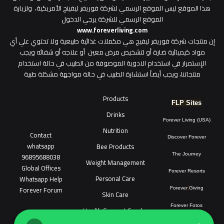
هذا الموقع ليس الموقع الرسمي لشركة فوريفر ليفينج الأمريكية، ولزيارة
الموقع الرسمي للشركة يرجي الدخول
www.foreverliving.com
​إن منتجات شركة فوريفر ليفيج هي مكملات غذائية طبيعية ولا تحتوي علي أي
مواد كيميائية ضارة أو لتشخيص مرض معين أو علاجه أو شفائه ويجب
الإستمرار في استخدام الادوية الموصوفة من الطبيب في حالة استخدام
منتجاتنا، ويجب أيضاً استشارة الطبيب في حالة مواجهة مشكلة طبية
Products
FLP Sites
Drinks
Forever Living (USA)
Nutrition
Contact
Discover Forever
whatsapp
Bee Products
96895688038
The Journey
Weight Management
Global Offices
Forever Resorts
Personal Care
W
ha
t
sapp Help
Forever Forum
Forever
Giving
Skin Care
Forever Fotos
Health Support Combo
FLP Tools