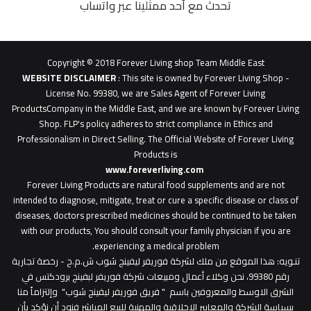
تحدث مع أحد ممثلينا عبر واتساب
62b
0627
1
Copyright © 2018 Forever Living shop Team Middle East
0627u0628
WEBSITE DISCLAIMER
: This site is owned by Forever Living Shop -
License No. 99380, we are Sales Agent of Forever Living
ProductsCompany in the Middle East, and we are known by Forever Living
Shop. FLP's policy adheres to strict compliance in Ethics and
Professionalism in Direct Selling. The Official Website of Forever Living
Products is
www.foreverliving.com
​
Forever Living Products are natural food supplements and are not
intended to diagnose, mitigate, treat or cure a specific disease or class of
diseases, doctors prescribed medicines should be continued to be taken
with our products, You should consult your family physician if you are
experiencing a medical problem.
تنـويه
: هذا الموقع من ملك لشركة فوريفر ليفينج شوب ش.م.ح - رخصة تجارية
رقم 99380، نحن وكلاء أعمال ومبيعات شركة فوريفر لبفينج برودكتس في
الشرق الاوسط والمعروفين باسم " فريق فوريفر ليفينج شوب" وإلتزاماً منا
بسياسة الشركة والمعايير الاخلاقية والمهنية للبيع المباشر فنود أن نؤكد بأن