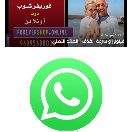
القذف
في
|
الس
المنتج
ود
الأصلي
الخ
10 مارس، 2024
فيتوليز و سرعة القذف | المنتج الأصلي
شرا