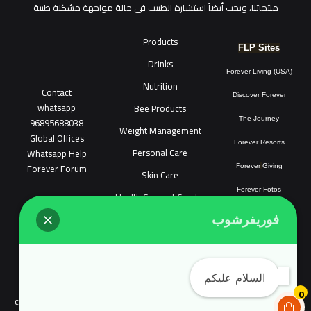
منتجاتنا، ويجب أيضاً استشارة الطبيب في حالة مواجهة مشكلة طبية
Products
FLP Sites
Drinks
Forever Living (USA)
Nutrition
Contact
Discover Forever
whatsapp
Bee Products
96895688038
The Journey
Weight Management
Global Offices
Forever Resorts
Personal Care
W
ha
t
sapp Help
Forever Forum
Forever
Giving
Skin Care
Forever Fotos
Health Support Combo
FLP Tools
Sonya Cosmatic
فوريفرشوب
COPYRIGHT © 2018 FOREVER LIVING SHOP ALL RIGHTS RESERVED.
السلام عليكم
Links count tool
Forevershop.online does not target the people of
0
continental Europe and Complyed with EU user consent policy EU Cookie