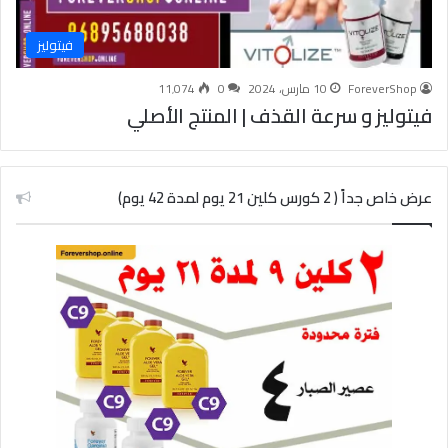
فيتوليز
ForeverShop
10 مارس، 2024
0
11٬074
فيتوليز و سرعة القذف | المنتج الأصلي
عرض خاص جداً ( 2 كورس كلين 21 يوم لمدة 42 يوم)