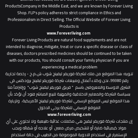
ProductsCompany in the Middle East, and we are known by Forever Living
Shop. FLP's policy adheres to strict compliance in Ethics and
Professionalism in Direct Selling. The Official Website of Forever Living
Products is
www.foreverliving.com
​
Forever Living Products are natural food supplements and are not
intended to diagnose, mitigate, treat or cure a specific disease or class of
diseases, doctors prescribed medicines should be continued to be taken
with our products, You should consult your family physician if you are
experiencing a medical problem.
تنـويه
: هذا الموقع من ملك لشركة فوريفر ليفينج شوب ش.م.ح - رخصة تجارية
رقم 99380، نحن وكلاء أعمال ومبيعات شركة فوريفر لبفينج برودكتس في
الشرق الاوسط والمعروفين باسم " فريق فوريفر ليفينج شوب" وإلتزاماً منا
بسياسة الشركة والمعايير الاخلاقية والمهنية للبيع المباشر فنود أن نؤكد بأن
هذا الموقع ليس الموقع الرسمي لشركة فوريفر ليفينج الأمريكية، ولزيارة
الموقع الرسمي للشركة يرجي الدخول
www.foreverliving.com
​إن منتجات شركة فوريفر ليفيج هي مكملات غذائية طبيعية ولا تحتوي علي أي
مواد كيميائية ضارة أو لتشخيص مرض معين أو علاجه أو شفائه ويجب
الإستمرار في استخدام الادوية الموصوفة من الطبيب في حالة استخدام