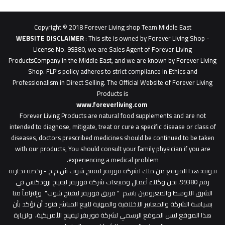
62b
0627
1
Copyright © 2018 Forever Living shop Team Middle East
0627u0628
WEBSITE DISCLAIMER
: This site is owned by Forever Living Shop -
License No. 99380, we are Sales Agent of Forever Living
ProductsCompany in the Middle East, and we are known by Forever Living
Shop. FLP's policy adheres to strict compliance in Ethics and
Professionalism in Direct Selling. The Official Website of Forever Living
Products is
www.foreverliving.com
​
Forever Living Products are natural food supplements and are not
intended to diagnose, mitigate, treat or cure a specific disease or class of
diseases, doctors prescribed medicines should be continued to be taken
with our products, You should consult your family physician if you are
experiencing a medical problem.
تنـويه
: هذا الموقع من ملك لشركة فوريفر ليفينج شوب ش.م.ح - رخصة تجارية
رقم 99380، نحن وكلاء أعمال ومبيعات شركة فوريفر لبفينج برودكتس في
الشرق الاوسط والمعروفين باسم " فريق فوريفر ليفينج شوب" وإلتزاماً منا
بسياسة الشركة والمعايير الاخلاقية والمهنية للبيع المباشر فنود أن نؤكد بأن
هذا الموقع ليس الموقع الرسمي لشركة فوريفر ليفينج الأمريكية، ولزيارة