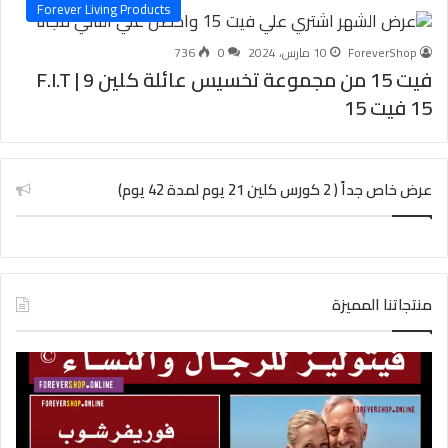
Forever Living Products
ForeverShop
10 مارس، 2024
0
736
فيت 15 من مجموعة تخسيس عائلة كلين 9 | F.I.T
15 فيت 15
عرض خاص جداً ( 2 كورس كلين 21 يوم لمدة 42 يوم)
منتجاتنا المميزة
فيتوليز
شرا
و
كلي
سرعة
9
القذف
في
|
الس