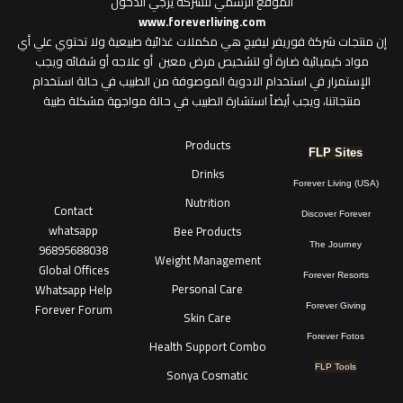
الموقع الرسمي للشركة يرجي الدخول
www.foreverliving.com
​إن منتجات شركة فوريفر ليفيج هي مكملات غذائية طبيعية ولا تحتوي علي أي
مواد كيميائية ضارة أو لتشخيص مرض معين أو علاجه أو شفائه ويجب
الإستمرار في استخدام الادوية الموصوفة من الطبيب في حالة استخدام
منتجاتنا، ويجب أيضاً استشارة الطبيب في حالة مواجهة مشكلة طبية
Products
FLP Sites
Drinks
Forever Living (USA)
Nutrition
Contact
Discover Forever
whatsapp
Bee Products
96895688038
The Journey
Weight Management
Global Offices
Forever Resorts
Personal Care
W
ha
t
sapp Help
Forever Forum
Forever
Giving
Skin Care
Forever Fotos
Health Support Combo
FLP Tools
Sonya Cosmatic
فوريفرشوب