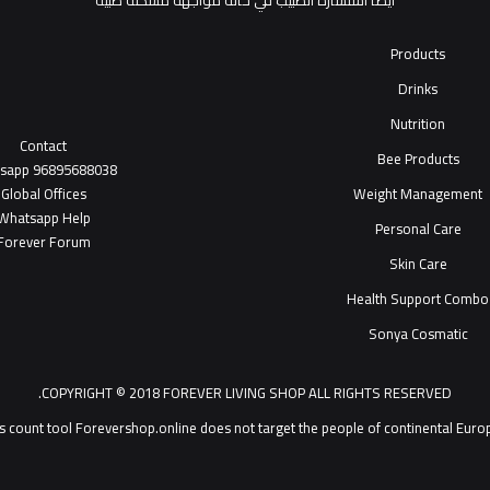
أيضاً استشارة الطبيب في حالة مواجهة مشكلة طبية
Products
Drinks
Nutrition
Contact
Bee Products
tsapp
96895688038
Global Offices
Weight Management
W
ha
t
sapp Help
Personal Care
Forever Forum
Skin Care
Health Support Combo
Sonya Cosmatic
COPYRIGHT © 2018 FOREVER LIVING SHOP ALL RIGHTS RESERVED.
Forevershop.online does not target  يمكنك التحدث مع خدمة عملاء ®Forever Living Products shop 2026
s count tool