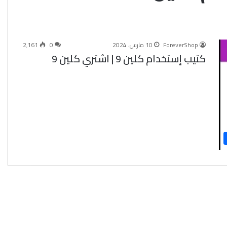
ForeverShop
10 مارس، 2024
0
2٬161
كتيب إستخدام كلين 9 | اشتري كلين 9