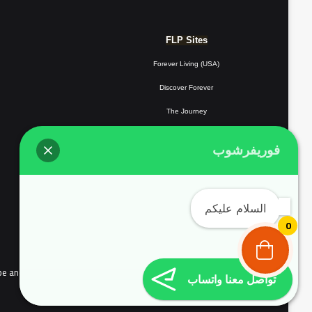
FLP Sites
Forever Living (USA)
Discover Forever
The Journey
Forever Resorts
فوريفرشوب
Forever
Giving
Forever Fotos
السلام عليكم
FLP Tools
0
the people of continental Europe and Complyed with EU user consent policy EU Cookie Law
تواصل معنا واتساب