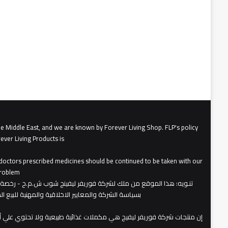
he Middle East, and we are known by Forever Living Shop. FLP's policy
ever Living Products is
, doctors prescribed medicines should be continued to be taken with our
roblem.
تنـويه
بسياسة الشركة والمعايير الاخلاقية والمهنية للبيع 
​إن منتجات شركة فوريفر ليفيج هي مكملات غذائية طبيعية ولا تحتوي علي 