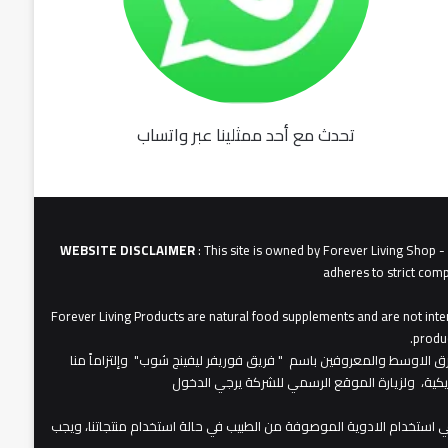
تحدث مع أحد ممثلينا عبر واتساب
fu062b
6u0627
631
3u0627u0628
WEBSITE DISCLAIMER
: This site is owned by Forever Living Shop 
adheres to strict comp
Forever Living Products are natural food supplements and are not inten
produc
عات شركة فوريفر لبفينج برودكتس في الشرق الاوسط والمعروفين باسم " فريق فوريفر ليفينج شوب" وإلتزاماً منا
مريكية، ولزيارة الموقع الرسمي للشركة يرجي الدخول
 استخدام الادوية الموصوفة من الطبيب في حالة استخدام منتجاتنا، ويجب