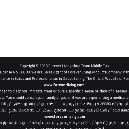
Copyright © 2018 Forever Living shop Team Middle East
- License No. 99380, we are Sales Agent of Forever Living ProductsCompany in t
liance in Ethics and Professionalism in Direct Selling. The Official Website of For
www.foreverliving.com
​
ded to diagnose, mitigate, treat or cure a specific disease or class of diseases
ts, You should consult your family physician if you are experiencing a medical p
: هذا الموقع من ملك لشركة فوريفر ليفينج شوب ش.م.ح - رخصة تجارية رقم 99380، نحن وكلاء أعمال ومبي
المباشر فنود أن نؤكد بأن هذا الموقع ليس الموقع الرسمي لشركة فوريفر ليفينج الأ
www.foreverliving.com
أي مواد كيميائية ضارة أو لتشخيص مرض معين أو علاجه أو شفائه ويجب الإستمرار في